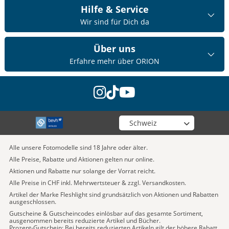
Hilfe & Service
Wir sind für Dich da
Über uns
Erfahre mehr über ORION
instagram
tiktok
youtube
Wähle deinen Shop
Alle unsere Fotomodelle sind 18 Jahre oder älter.
Alle Preise, Rabatte und Aktionen gelten nur online.
Aktionen und Rabatte nur solange der Vorrat reicht.
Alle Preise in CHF inkl. Mehrwertsteuer & zzgl. Versandkosten.
Artikel der Marke Fleshlight sind grundsätzlich von Aktionen und Rabatten
ausgeschlossen.
Gutscheine & Gutscheincodes einlösbar auf das gesamte Sortiment,
ausgenommen bereits reduzierte Artikel und Bücher.
Prozent-Gutschein: Bei bereits reduzierten Artikeln gilt der höhere Rabatt.