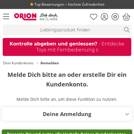
Top Bewertungen ‒ höchste Zufriedenheit
Merkliste
Konto
Bonus
Menü öffnen
War
Suchvorschläge
Suche
Fi
Kontrolle abgeben und geniessen?
- Entdecke
Toys mit Fernbedienung
Dein Kundenkonto
Anmelden
Melde Dich bitte an oder erstelle Dir ein
Kundenkonto.
Melde Dich bitte an, um diese Funktion zu nutzen.
Deine Anmeldung