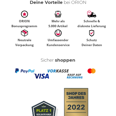
Deine Vorteile
bei ORION
ORION
Mehr als
Schnelle &
Bonusprogramm
5.000 Artikel
diskrete Lieferung
Neutrale
Umfassender
Schutz
Verpackung
Kundenservice
Deiner Daten
Sicher
shoppen