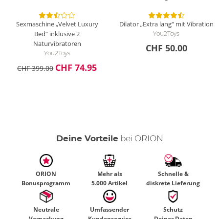
Mal was anderes
von
TesterOne
am 22.04.2025
Sexmaschine „Velvet Luxury
Dilator „Extra lang“ mit Vibration
Top für jeden der mal was Neues ausprobieren möchte. Auch
Bed“ inklusive 2
You2Toys
nicht ganz eingeführt, fühlt sich die Stimulation schon sehr
Naturvibratoren
CHF 50.00
intensiv an.
You2Toys
CHF 74.95
CHF 399.00
Deine Vorteile
bei ORION
ORION
Mehr als
Schnelle &
Bonusprogramm
5.000 Artikel
diskrete Lieferung
Neutrale
Umfassender
Schutz
Verpackung
Kundenservice
Deiner Daten