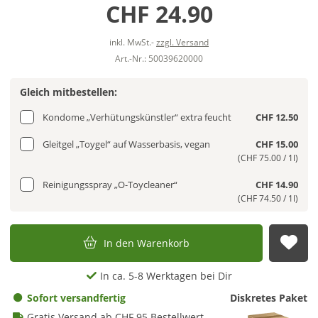
CHF 24.90
inkl. MwSt.-
zzgl. Versand
Art.-Nr.: 50039620000
Gleich mitbestellen:
Kondome „Verhütungskünstler“ extra feucht
CHF 12.50
Gleitgel „Toygel“ auf Wasserbasis, vegan
CHF 15.00
(CHF 75.00 / 1l)
Reinigungsspray „O-Toycleaner“
CHF 14.90
(CHF 74.50 / 1l)
In den Warenkorb
Auf
In ca. 5-8 Werktagen bei Dir
Sofort versandfertig
Diskretes Paket
Gratis Versand ab CHF 95 Bestellwert