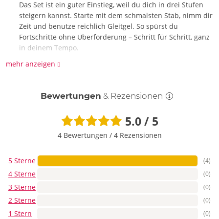
Das Set ist ein guter Einstieg, weil du dich in drei Stufen
steigern kannst. Starte mit dem schmalsten Stab, nimm dir
Zeit und benutze reichlich Gleitgel. So spürst du
Fortschritte ohne Überforderung – Schritt für Schritt, ganz
in deinem Tempo.
mehr anzeigen
November 2025
Tut das nicht weh?
Bewertungen
& Rezensionen
Es sollte nie schmerzen. Ein leichtes Dehngefühl ist okay,
Schmerz ist ein Stopp-Signal. Unser Tipp: Nutze viel
5.0 / 5
Gleitgel, arbeite langsam, atme tief, und bleib unter deiner
4 Bewertungen
/
4 Rezensionen
Komfortgrenze. So trainierst du sanft – dein Körper
bedankt sich mit Entspannung.
5 Sterne
(4)
November 2025
4 Sterne
(0)
Muss ich Kondome dabei benutzen
3 Sterne
(0)
2 Sterne
(0)
Kondome sind hier meist nicht nötig, außer du willst extra
1 Stern
(0)
Hygiene oder teilst das Toy. Wichtiger: ein wasserbasiertes