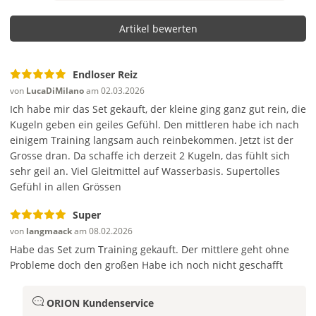
Gleitgel und gründliche Reinigung vor und nach der
Artikel bewerten
Session. So bleibt alles sicher und die Haut freut sich.
Frage stellen
Endloser Reiz
von
LucaDiMilano
am 02.03.2026
Ich habe mir das Set gekauft, der kleine ging ganz gut rein, die
Kugeln geben ein geiles Gefühl. Den mittleren habe ich nach
einigem Training langsam auch reinbekommen. Jetzt ist der
Grosse dran. Da schaffe ich derzeit 2 Kugeln, das fühlt sich
sehr geil an. Viel Gleitmittel auf Wasserbasis. Supertolles
Gefühl in allen Grössen
Super
von
langmaack
am 08.02.2026
Habe das Set zum Training gekauft. Der mittlere geht ohne
Probleme doch den großen Habe ich noch nicht geschafft
ORION Kundenservice