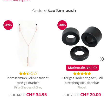
Silikon.
Andere
kauften auch
-22%
-20%
Reduzierung
Reduzierung
Markenaktion
Intimschmuck „All Sensation“,
3-teiliges Hodenring-Set „Ball
rosé-goldfarben
Stretching Kit“, dehnbar
Fifty Shades of Grey
Rebel
CHF 34.95
CHF 20.00
CHF 44.90
CHF 25.00