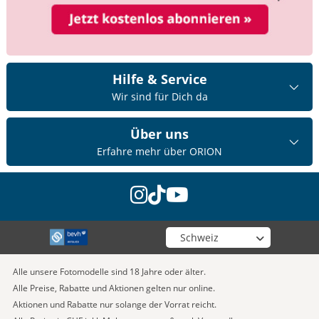
Hilfe & Service
Wir sind für Dich da
Über uns
Erfahre mehr über ORION
instagram
tiktok
youtube
Wähle deinen Shop
Alle unsere Fotomodelle sind 18 Jahre oder älter.
Alle Preise, Rabatte und Aktionen gelten nur online.
Aktionen und Rabatte nur solange der Vorrat reicht.