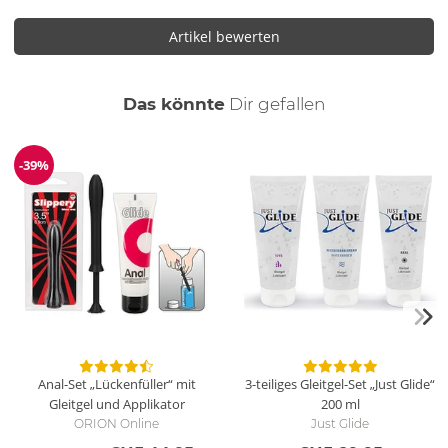
Artikel bewerten
auch
Das könnte
Dir
gefallen
-39%
Reduzierung
Anal-Set „Lückenfüller“ mit
3-teiliges Gleitgel-Set „Just Glide“
Gleitgel und Applikator
200 ml
ORION Online
Just Glide