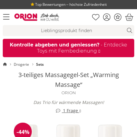
Top Bewertungen ‒ höchste Zufriedenheit
Merkliste
Konto
Bonus
Menü öffnen
War
Suchvorschläge
Suche
Fi
Kontrolle abgeben und geniessen?
- Entdecke
Toys mit Fernbedienung
Startseite
Drogerie
Sets
3-teiliges Massagegel-Set „Warming
Massage“
ORION
Das Trio für wärmende Massagen!
1 Frage
-44%
Reduzierung