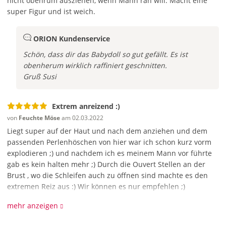
nicht obenrum ausziehen, wenn Mann ran will. Macht eine
super Figur und ist weich.
ORION Kundenservice
Schön, dass dir das Babydoll so gut gefällt. Es ist
obenherum wirklich raffiniert geschnitten.
Gruß
Susi
Extrem anreizend :)
von
Feuchte Möse
am 02.03.2022
Liegt super auf der Haut und nach dem anziehen und dem
passenden Perlenhöschen von hier war ich schon kurz vorm
explodieren ;) und nachdem ich es meinem Mann vor führte
gab es kein halten mehr ;) Durch die Ouvert Stellen an der
Brust , wo die Schleifen auch zu öffnen sind machte es den
extremen Reiz aus :) Wir können es nur empfehlen ;)
mehr anzeigen
Mein
von
Günni 46
am 01.05.2021