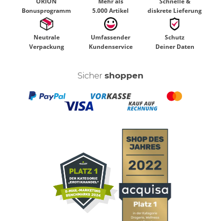
ORION
Mehr als
Schnelle &
Bonusprogramm
5.000 Artikel
diskrete Lieferung
Neutrale
Umfassender
Schutz
Verpackung
Kundenservice
Deiner Daten
Sicher
shoppen