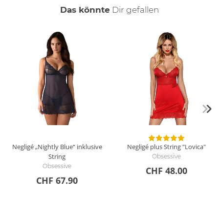
Ein wunderbares etwas, liegt angenehm auf der Haut, gibt
auch
Das könnte
Dir
gefallen
Einblicke frei auf die verführerischen Körperteile für die
schnellen Spiele zur Exzesse des vollkommenn Sex... Super !
Negligé „Nightly Blue“ inklusive
Negligé plus String "Lovica"
String
Obsessive
Obsessive
CHF 48.00
CHF 67.90