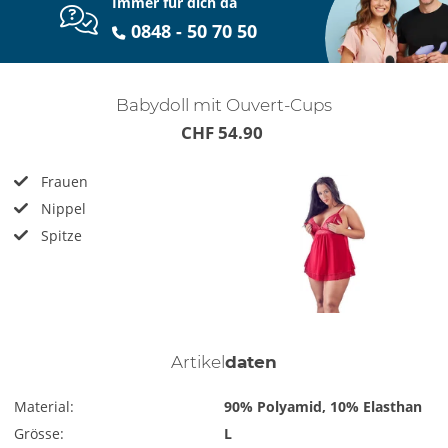
Immer für dich da
0848 - 50 70 50
Babydoll mit Ouvert-Cups
CHF 54.90
Frauen
Nippel
Spitze
Artikel
daten
Material:
90% Polyamid, 10% Elasthan
Grösse:
L