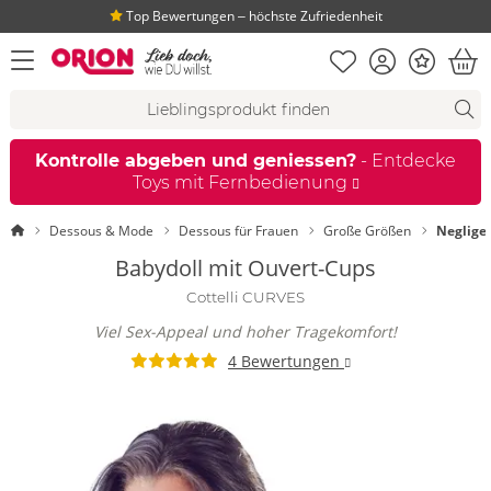
Top Bewertungen ‒ höchste Zufriedenheit
Merkliste
Konto
Bonus
Menü öffnen
War
Suchvorschläge
Suche
Fi
Kontrolle abgeben und geniessen?
- Entdecke
Toys mit Fernbedienung
Startseite
Dessous & Mode
Dessous für Frauen
Große Größen
Neglige
Babydoll mit Ouvert-Cups
Cottelli CURVES
Viel Sex-Appeal und hoher Tragekomfort!
4 Bewertungen