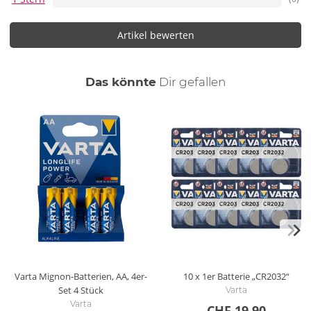
Artikel bewerten
auch
Das könnte
Dir
gefallen
Varta Mignon-Batterien, AA, 4er-
10 x 1er Batterie „CR2032“
Set
4 Stück
Varta
Varta
CHF 19.90