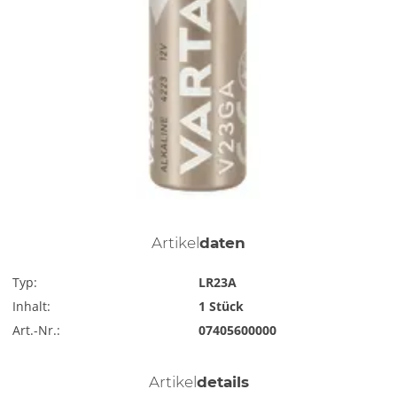
Artikel
daten
Typ:
LR23A
Inhalt:
1 Stück
Art.-Nr.:
07405600000
Artikel
details