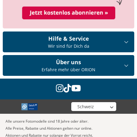
Hilfe & Service
Wir sind für Dich da
Über uns
Erfahre mehr über ORION
instagram
tiktok
youtube
Wähle deinen Shop
Alle unsere Fotomodelle sind 18 Jahre oder älter.
Alle Preise, Rabatte und Aktionen gelten nur online.
Aktionen und Rabatte nur solange der Vorrat reicht.