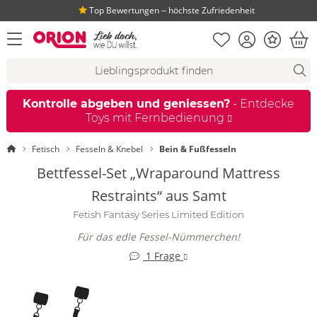
40 Jahre ‒ 7 Mio. Kunden:innen
Merkliste
Konto
Bonus
Menü öffnen
War
Suchvorschläge
Suche
Fi
Kontrolle abgeben und geniessen?
- Entdecke
Toys mit Fernbedienung
Startseite
Fetisch
Fesseln & Knebel
Bein & Fußfesseln
Bettfessel-Set „Wraparound Mattress
Restraints“ aus Samt
Fetish Fantasy Series Limited Edition
Für das edle Fessel-Nümmerchen!
1 Frage