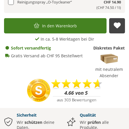
Reinigungsspray „O-Toycleaner“
CHF 14.90
(CHF 74.50 / 1l)
In den Warenkorb
Auf
In ca. 5-8 Werktagen bei Dir
Sofort versandfertig
Diskretes Paket
Gratis Versand ab CHF 95 Bestellwert
mit neutralem
Absender
Sicherheit
Qualität
Wir
schützen
deine
Wir
prüfen
alle
Daten.
Produkte.