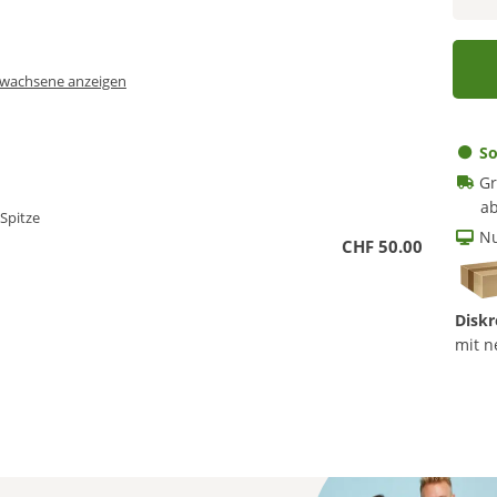
Erwachsene anzeigen
So
Gr
ab
 Spitze
Nu
CHF 50.00
Diskr
mit n