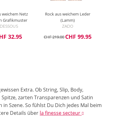
s weichem Netz
Rock aus weichem Leder
n Grafikmuster
(Lamm)
e DESSOUS
ZADO
HF 32.95
CHF 99.95
CHF 219.00
wissen Extra. Ob String, Slip, Body,
r Spitze, zarten Transparenzen und Satin
in Szene. So fühlst Du Dich jedes Mal beim
tere Details
über
la finesse secteur