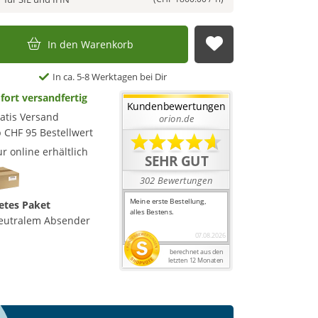
In den Warenkorb
Auf die Merkl
In ca. 5-8 Werktagen bei Dir
fort versandfertig
atis Versand
 CHF 95 Bestellwert
r online erhältlich
etes Paket
eutralem Absender