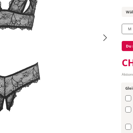
Wäh
M
Du 
CH
Aktion
Gle