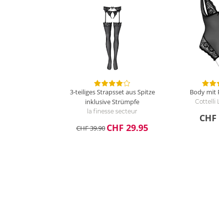
3-teiliges Strapsset aus Spitze
Body mit 
inklusive Strümpfe
Cottelli
la finesse secteur
CHF 
CHF 29.95
CHF 39.90