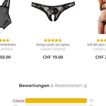
Perlenkette
String ouvert aus Spitze
Soft-BH plus 
 LINGERIE
Cottelli LINGERIE
Cottelli
50.00
CHF 19.00
CHF 
Bewertungen
& Rezensionen
5 Sterne
(1)