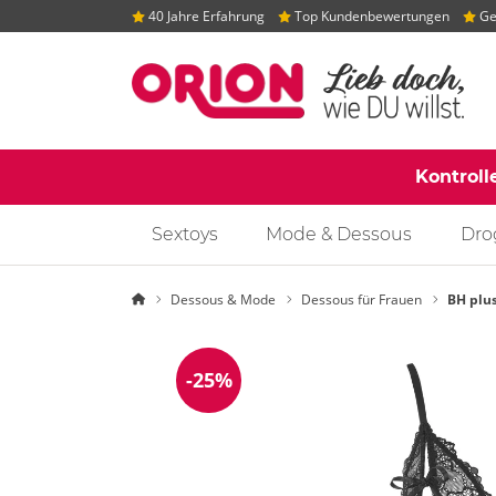
40 Jahre Erfahrung
Top Kundenbewertungen
Gep
Kontroll
Sextoys
Mode & Dessous
Dro
Startseite
Dessous & Mode
Dessous für Frauen
BH plus
-25%
Reduzierung