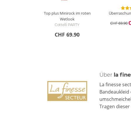
Top plus Minirock im roten
Überraschung
Wetlook
CHF 69.90
Cottelli PARTY
CHF 69.90
Über
la fin
La finesse sec
Bandeaukleid o
umschmeicheln
Tragen dieser