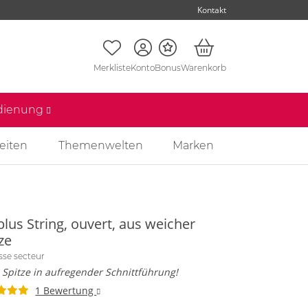
Kontakt
Merkliste
Konto
Bonus
Warenkorb
edienung
eiten
Themenwelten
Marken
lus String, ouvert, aus weicher
ze
esse secteur
 Spitze in aufregender Schnittführung!
1 Bewertung