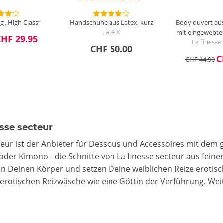
 „High Class“
Handschuhe aus Latex, kurz
Body ouvert au
mit eingewebte
Late X
CHF 29.95
La finess
CHF 50.00
C
CHF 44.90
esse secteur
teur ist der Anbieter für Dessous und Accessoires mit dem ge
der Kimono - die Schnitte von La finesse secteur aus feine
 Deinen Körper und setzen Deine weiblichen Reize erotisch 
 erotischen Reizwäsche wie eine Göttin der Verführung.
Wei