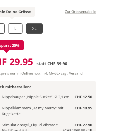
le Deine Grösse
Zur Grössentabelle
L
XL
sparst 25%
F 29.95
statt
CHF 39.90
spreis nur im Onlineshop, inkl. MwSt.-
zzgl. Versand
ich mitbestellen:
Nippelsauger „Nipple Sucker“, Ø 2,1 cm
CHF 12.50
Nippelklammern „At my Mercy“ mit
CHF 19.95
Kugelkette
Stimulationsgel „Liquid Vibrator“
CHF 27.90
für SIE und IHN
(CHF 1860.00 / 1l)