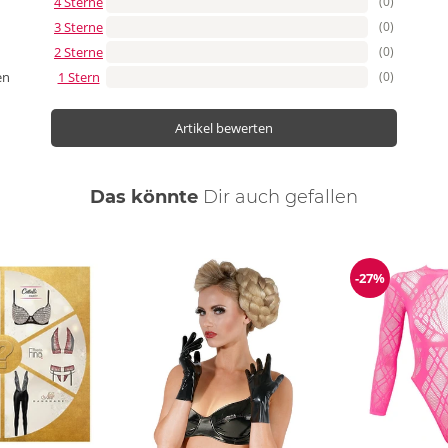
4 Sterne
(0)
3 Sterne
(0)
2 Sterne
(0)
1 Stern
(0)
en
Artikel bewerten
Das könnte
Dir
auch
gefallen
-27%
ng
Reduzierun