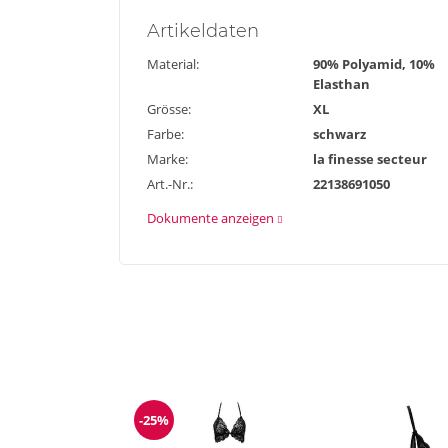
Artikel
daten
Material:
90% Polyamid, 10%
Elasthan
Grösse:
XL
Farbe:
schwarz
Marke:
la finesse secteur
Art.-Nr.:
22138691050
Dokumente anzeigen
-25%
Reduzierung