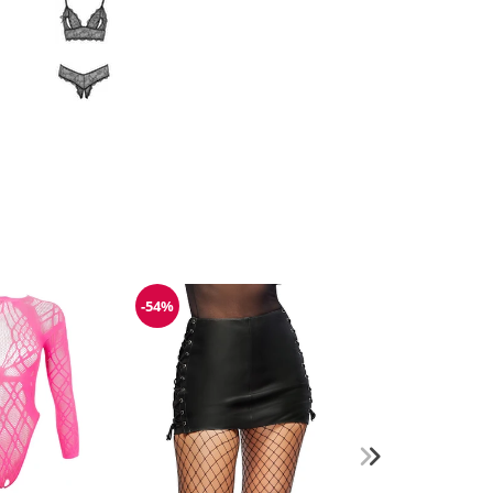
-54%
g
Reduzierung