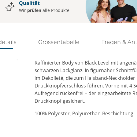
Qualität
Wir
prüfen
alle Produkte.
details
Grössentabelle
Fragen & An
Raffinierter Body von Black Level mit ange
schwarzen Lackglanz. In figurnaher Schnittf
im Dekolleté, die zum Halsband-Neckholder 
Druckknopfverschluss führen. Vorne mit 4 S
Aufregend rückenfrei – der eingearbeitete R
Druckknopf gesichert.
100% Polyester, Polyurethan-Beschichtung.