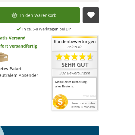
In den Warenkorb
Auf die Merkl
In ca. 5-8 Werktagen bei Dir
atis Versand
fort versandfertig
etes Paket
eutralem Absender