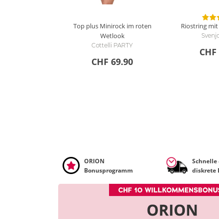
Top plus Minirock im roten
Riostring mi
Wetlook
Svenj
Cottelli PARTY
CHF 
CHF 69.90
ORION
Schnelle
Bonusprogramm
diskrete