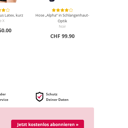
s Latex, kurz
Hose „Alpha“ in Schlangenhaut-
Optik
e X
Noir
50.00
CHF 99.90
der
Schutz
rvice
Deiner Daten