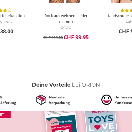
t Hebefunktion
Rock aus weichem Leder
Handschuhe au
(Lamm)
oyment
Lat
ZADO
38.00
CHF 
CHF 99.95
CHF 219.00
Deine Vorteile
bei ORION
 &
Neutrale
Umfassen
 Lieferung
Verpackung
Kundense