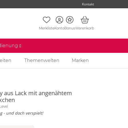
Kontakt
Merkliste
Konto
Bonus
Warenkorb
edienung
eiten
Themenwelten
Marken
y aus Lack mit angenähtem
kchen
Level
g - und doch verspielt!