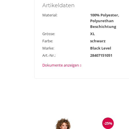
Artikel
daten
Material:
100% Polyester,
Polyurethan
Beschichtung
Grösse:
XL
Farbe:
schwarz
Marke:
Black Level
Art.-Nr.:
28407151051
Dokumente anzeigen
-25%
Reduzieru