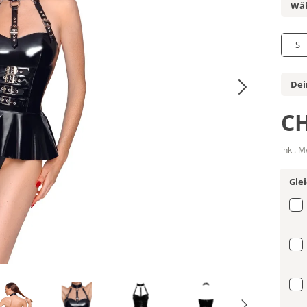
Wäh
S
Dei
CH
inkl. 
Gle