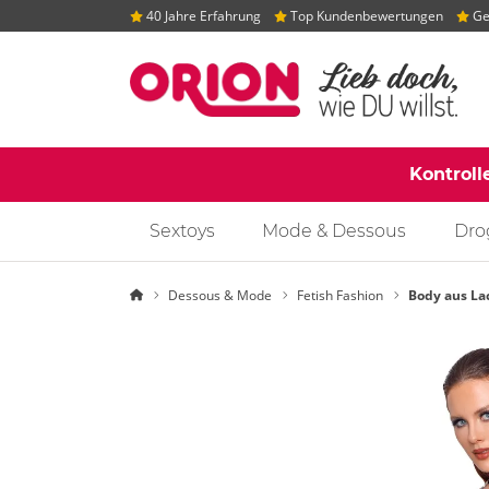
40 Jahre Erfahrung
Top Kundenbewertungen
Gep
Kontroll
Sextoys
Mode & Dessous
Dro
Startseite
Dessous & Mode
Fetish Fashion
Body aus La