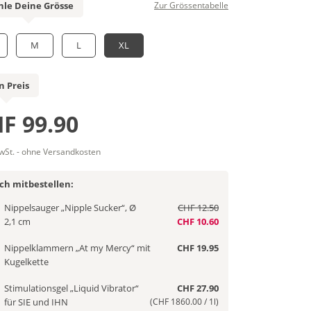
le Deine Grösse
Zur Grössentabelle
M
L
XL
n Preis
F 99.90
MwSt. - ohne Versandkosten
ich mitbestellen:
Nippelsauger „Nipple Sucker“, Ø
CHF 12.50
2,1 cm
CHF 10.60
Nippelklammern „At my Mercy“ mit
CHF 19.95
Kugelkette
Stimulationsgel „Liquid Vibrator“
CHF 27.90
für SIE und IHN
(CHF 1860.00 / 1l)