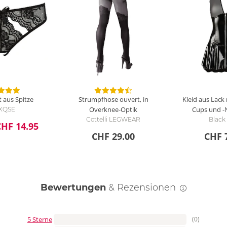
t aus Spitze
Strumpfhose ouvert, in
Kleid aus Lack
Overknee-Optik
Cups und -
XQSE
Cottelli LEGWEAR
Black
CHF 14.95
CHF 29.00
CHF 
Bewertungen
& Rezensionen
5 Sterne
(0)