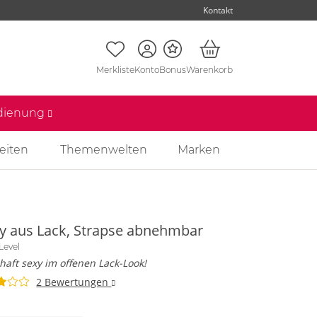
Kontakt
Merkliste
Konto
Bonus
Warenkorb
edienung
eiten
Themenwelten
Marken
y aus Lack, Strapse abnehmbar
Level
aft sexy im offenen Lack-Look!
2 Bewertungen