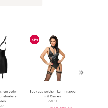
-43%
g
Reduzierung
eichem Leder
Body aus weichem Lammnappa
abnehmbaren
mit Riemen
psen
ZADO
DO