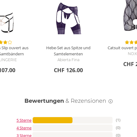
 Slip ouvert aus
Hebe-Set aus Spitze und
Catsuit ouvert 
 Samtbändern
Samtelementen
NO:
 LINGERIE
Abierta Fina
CHF 
107.00
CHF 126.00
Bewertungen
& Rezensionen
5 Sterne
(1)
4 Sterne
(0)
3 Sterne
(0)