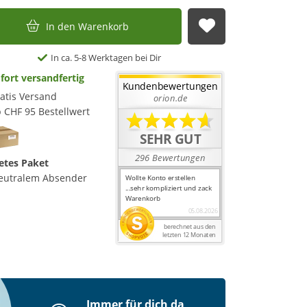
In den Warenkorb
Auf die Merkl
In ca. 5-8 Werktagen bei Dir
fort versandfertig
atis Versand
 CHF 95 Bestellwert
etes Paket
eutralem Absender
Immer für dich da