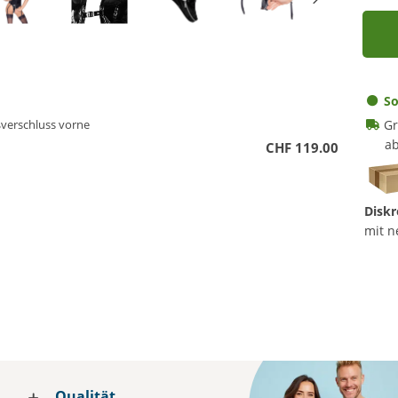
So
ßverschluss vorne
Gr
ab
CHF 119.00
Diskr
mit n
Qualität