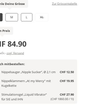
le Deine Grösse
Zur Grössentabelle
M
L
XL
n Preis
F 84.90
MwSt.-
zzgl. Versand
ich mitbestellen:
Nippelsauger „Nipple Sucker“, Ø 2,1 cm
CHF 12.50
Nippelklammern „At my Mercy“ mit
CHF 19.95
Kugelkette
Stimulationsgel „Liquid Vibrator“
CHF 27.90
für SIE und IHN
(CHF 1860.00 / 1l)