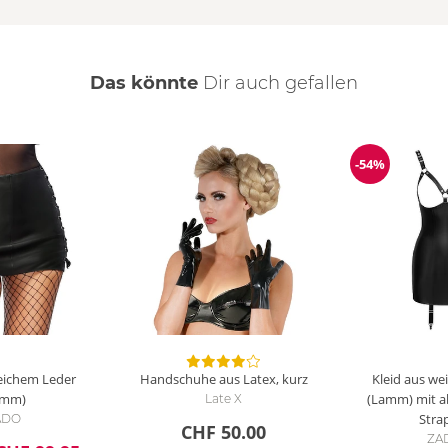
Das könnte
Dir
auch
gefallen
-54%
ng
Reduzierun
eichem Leder
Handschuhe aus Latex, kurz
Kleid aus w
amm)
(Lamm) mit 
Late X
Stra
ADO
CHF 50.00
ZA