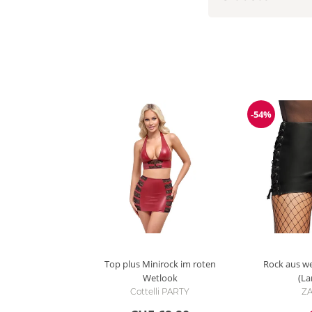
-54%
Reduzieru
Top plus Minirock im roten
Rock aus w
Wetlook
(L
Cottelli PARTY
Z