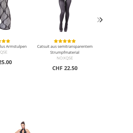
plus Armstulpen
Catsuit aus semitransparentem
Strumpfmaterial
XQSE
NO:XQSE
25.00
CHF 22.50