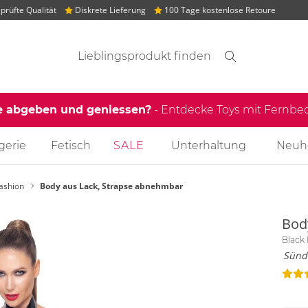
rüfte Qualität
Diskrete Lieferung
100 Tage kostenlose Retoure
Suchvorschläge
Suche
Finden
e abgeben und geniessen?
- Entdecke Toys mit Fernb
gerie
Fetisch
SALE
Unterhaltung
Neuh
Fashion
Body aus Lack, Strapse abnehmbar
Bod
Black 
Sündh