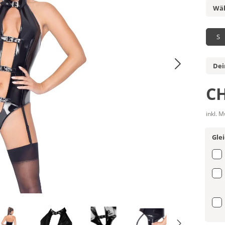
Wäh
S
Dei
CH
inkl. 
Gle