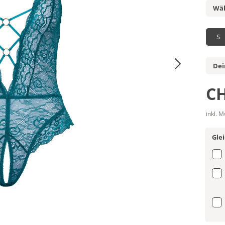
Wäh
S
Dei
CH
inkl. 
Gle