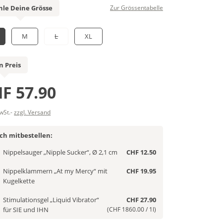
le Deine Grösse
Zur Grössentabelle
M
L
XL
n Preis
F 57.90
MwSt.-
zzgl. Versand
ich mitbestellen:
Nippelsauger „Nipple Sucker“, Ø 2,1 cm
CHF 12.50
Nippelklammern „At my Mercy“ mit
CHF 19.95
Kugelkette
Stimulationsgel „Liquid Vibrator“
CHF 27.90
für SIE und IHN
(CHF 1860.00 / 1l)