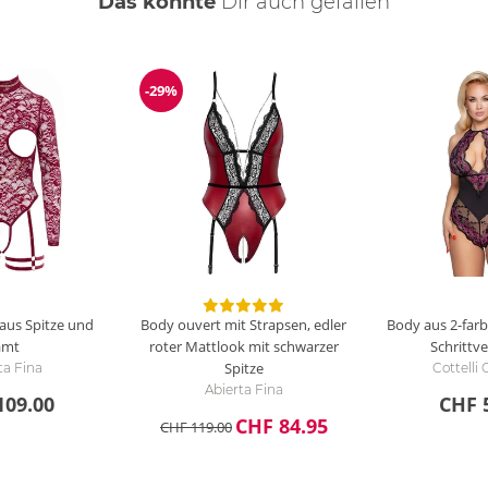
Das könnte
Dir
auch
gefallen
-29%
Reduzierung
aus Spitze und
Body ouvert mit Strapsen, edler
Body aus 2-farb
amt
roter Mattlook mit schwarzer
Schrittv
Spitze
ta Fina
Cottell
Abierta Fina
109.00
CHF 
CHF 84.95
CHF 119.00