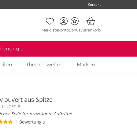
Kontakt
Merkliste
Konto
Bonus
Warenkorb
edienung
eiten
Themenwelten
Marken
y ouvert aus Spitze
li LINGERIE
icher Style für provokante Auftritte!
1 Bewertung