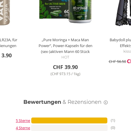
 LR23A, für
„Pure Moringa + Maca Man
Babydoll plu
ienungen
Power“, Power-Kapseln für den
Effekt
(sex-)aktiven Mann
60 Stück
kiss
 3.90
HOT
C
CHF 56.50
CHF 39.90
(CHF 973.15 / 1kg)
Bewertungen
& Rezensionen
5 Sterne
(1)
4 Sterne
(0)