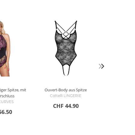
iger Spitze, mit
Ouvert-Body aus Spitze
erschluss
Cottelli LINGERIE
i CURVES
CHF 44.90
56.50