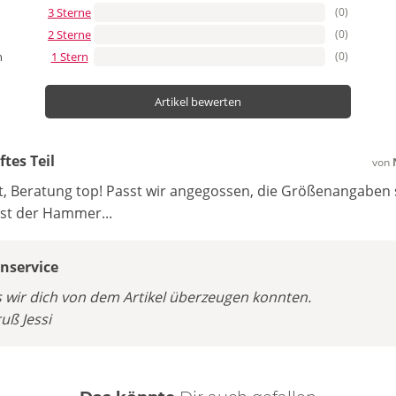
3 Sterne
(0)
2 Sterne
(0)
1 Stern
(0)
n
Artikel bewerten
tes Teil
von
t, Beratung top! Passt wir angegossen, die Größenangaben si
ist der Hammer...
service
s wir dich von dem Artikel überzeugen konnten.
uß Jessi