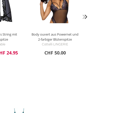
s String mit
Body ouvert aus Powernet und
spitze
2-farbiger Blütenspitze
able
Cottelli LINGERIE
HF 24.95
CHF 50.00