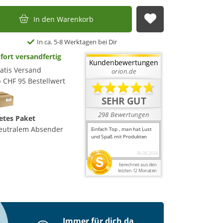
In den Warenkorb
Auf die Merkl
In ca. 5-8 Werktagen bei Dir
fort versandfertig
atis Versand
 CHF 95 Bestellwert
etes Paket
eutralem Absender
Immer für dich da