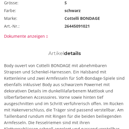
Grösse:
S
Farbe:
schwarz
Marke:
Cottelli BONDAGE
Art.-Nr.:
26445091021
Dokumente anzeigen
Artikel
details
Body ouvert von Cottelli BONDAGE mit abnehmbaren
Strapsen und Schenkel-Harnessen. Ein Halsband mit
Kettenleine und zwei Armfesseln für Soft-Bondage-Spiele sind
ebenfalls inklusive! Body aus schwarzem Powernet mit
dekorativen Details im dunkellilafarbenem Mattlook und
silberfarbenen Accessoires. Vorne sowie hinten tief
ausgeschnitten und im Schritt verführerisch offen. Im Rücken
mit Hakenverschluss, die Träger sind passend verstellbar. Am
Taillenband rundum mit Ringen für die beiden beiliegenden
Armfesseln. Die Fesselriemen sind mit ihren
Klettverschlüssen schnell angelegt und passend verstellbar.