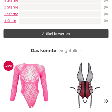
4 Sterne
(0)
3 Sterne
(0)
2 Sterne
(0)
1 Stern
(0)
Artikel bewerten
auch
Das könnte
Dir
gefallen
-27%
Reduzierung