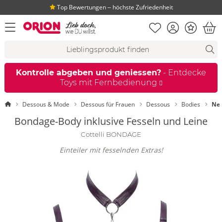
Top Bewertungen ‒ höchste Zufriedenheit
Merkliste
Konto
Bonus
Menü öffnen
War
Suchvorschläge
Suche
Fi
Kontrolle abgeben und geniessen?
- Entdecke
Toys mit Fernbedienung
Startseite
Dessous & Mode
Dessous für Frauen
Dessous
Bodies
Ne
Bondage-Body inklusive Fesseln und Leine
Cottelli BONDAGE
Einteiler mit fesselnden Extras!