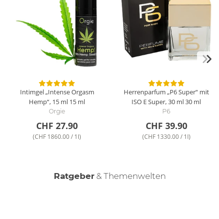
Intimgel „Intense Orgasm
Herrenparfum „P6 Super“ mit
Hemp“, 15 ml
15 ml
ISO E Super, 30 ml
30 ml
Orgie
P6
CHF 27.90
CHF 39.90
(CHF 1860.00 / 1l)
(CHF 1330.00 / 1l)
Mehr Lust, weniger Druck - Tipps gegen
Ratgeber
& Themenwelten
Erektionsstörungen