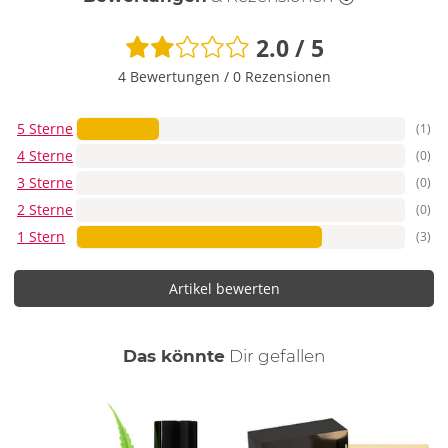
2.0 / 5
4 Bewertungen
/
0 Rezensionen
5 Sterne
(1)
4 Sterne
(0)
3 Sterne
(0)
2 Sterne
(0)
1 Stern
(3)
Artikel bewerten
auch
Das könnte
Dir
gefallen