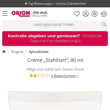
Top Bewertungen ‒ höchste Zufriedenheit
Merkliste
Konto
Bonus
Menü öffnen
War
Suchvorschläge
Suche
Fi
Kontrolle abgeben und geniessen?
- Entdecke
Toys mit Fernbedienung
Startseite
Drogerie
Aphrodisiaka
Creme „Stahlhart“, 80 ml
Pflegt und stärkt sein bestes Stück!
4 Bewertungen