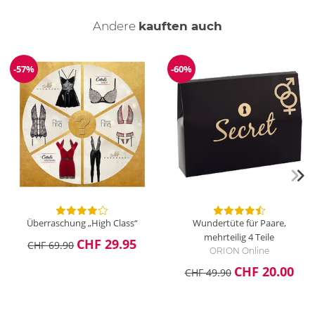
Andere
kauften auch
-57%
-60%
Reduzierung
Reduzierung
Überraschung „High Class“
Wundertüte für Paare,
mehrteilig
4 Teile
CHF 29.95
CHF 69.90
ORION Online
CHF 20.00
CHF 49.90