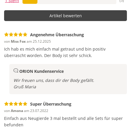
1 Stern
(5)
Gehe nach deiner häufigsten Passform. Bei viel Oberweite
oder kurvigen Hüften eher die größere nehmen, für
Artikel bewerten
straffere Optik die kleinere. Deine Wohlfühl-Referenz aus
der Lieblingswäsche ist der beste Guide. Im Zweifel: lieber
bequem als zupfend.
Angenehme Überraschung
von
Miss Fox
am 25.12.2025
Oktober 2025
Ich hab es mich einfach mal getraut und bin positiv
Wie ist die Qualität bei dieser Dessous Überraschung –
überrascht worden. Der Body ist sehr schick.
eher Alltags Wäsche?
ORION Kundenservice
Die Auswahl ist meist ein Mix aus alltagstauglich bis
verführerisch. Spitzendetails, angenehme Stoffe und
Wir freuen uns, dass dir der Body gefällt.
solide Verarbeitung sind Standard. Du kannst mit einem
Gruß Maria
Stück rechnen, das sich gut anfühlt und einen hübschen
Twist hat – perfekt für Alltag mit Extras oder Date-Night.
Super Überraschung
Oktober 2025
von
Amona
am 23.07.2022
Einfach aus Neugierde 3 mal bestellt und alle Sets für super
Wie funktioniert die Dessous-Überraschung genau? Wähle
befunden
ich meine Größe und bekomme dann ein zufälliges Set?