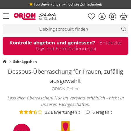
Top Bewertungen ‒ höchste Zufriedenheit
Merkliste
Konto
Bonus
Menü öffnen
War
Suchvorschläge
Suche
Fi
Kontrolle abgeben und geniessen?
- Entdecke
Toys mit Fernbedienung
Startseite
Schnäppchen
Dessous-Überraschung für Frauen, zufällig
ausgewählt
ORION Online
Lass dich überraschen! Nur im Versand erhältlich - nicht in
unseren Fachgeschäften.
32 Bewertungen
6 Fragen