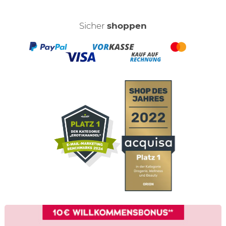
kannst.
Gruß Jessi
Sicher
shoppen
von
Nessa1994
am 17.08.2014
von
Janka-Helmer
am 16.12.2013
von
Lizoa
am 04.02.2012
Ich hatte pech
von
Zabrini
am 13.07.2025
Schade ich habe einen Badeanzug bekommen. Ich wusste
nicht das man Swimmwear bekommt, dann hätte ich das gar
nicht bestellt. Habe mir das Material angeschaut aber es
wirkte sehr kratzig weshalb ich es zurück geschickt habe.
Jedoch habe ich bisher keine Erstattung bekommen, aber
vielleicht dauert das auch noch ein paar Tage bis es richtig