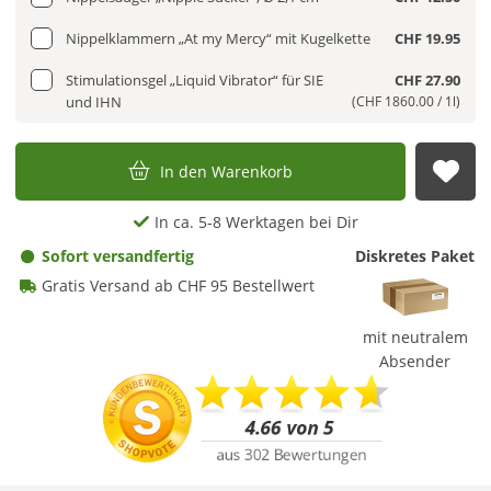
Nippelklammern „At my Mercy“ mit Kugelkette
CHF 19.95
Stimulationsgel „Liquid Vibrator“ für SIE
CHF 27.90
und IHN
(CHF 1860.00 / 1l)
In den Warenkorb
Auf
In ca. 5-8 Werktagen bei Dir
Sofort versandfertig
Diskretes Paket
Gratis Versand ab CHF 95 Bestellwert
mit neutralem
Absender