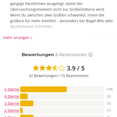
gängige Passformen ausgelegt, damit der
Überraschungsmoment nicht zur Größenlotterie wird.
Wenn du zwischen zwei Größen schwankst, nimm die
größere für mehr Komfort – besonders bei Bügel-BHs oder
figurbetonten Schnitten.
Oktober 2025
mehr anzeigen
Was genau steckt hinter der Überraschung, bekomme ich
ein komplettes Set oder eher einzelne Teile?
Bewertungen
& Rezensionen
Du bekommst ein zufällig ausgewähltes Dessous-Teil aus
3.9 / 5
einer stilvollen Auswahl, mal ein Set, mal ein einzelnes
Highlight. Der Clou: Überraschungskick und Lust auf
32 Bewertungen
/
15 Rezensionen
Neues. Größenwahl triffst du vorher, der Rest bleibt sexy
Zufall – macht richtig Spaß beim Auspacken.
5 Sterne
(18)
Oktober 2025
4 Sterne
(3)
3 Sterne
(5)
Wie wähle ich die richtige Größe wenn ich zwischen zwei
2 Sterne
(1)
Größen liege?