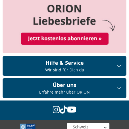
bearbeitet wurde.
ORION Kundenservice
Wir bedauern, dass dir unser Produkt nicht gefällt. Um
den Status der Bearbeitung deiner Rücksendung zu
erfahren, nehme bitte gern Kontakt mit unserem
Kundenservice auf.
Gruß Ela
Hilfe & Service
Wir sind für Dich da
von
Daja07
am 05.12.2013
Über uns
von
NicoleS.
am 25.04.2012
Erfahre mehr über ORION
instagram
tiktok
youtube
Wähle deinen Shop