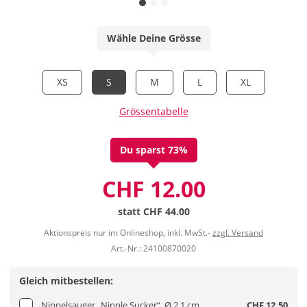
Wähle Deine Grösse
XS
S
M
L
XL
Grössentabelle
Du sparst 73%
CHF 12.00
statt
CHF 44.00
Aktionspreis nur im Onlineshop, inkl. MwSt.-
zzgl. Versand
Art.-Nr.: 24100870020
Gleich mitbestellen:
Nippelsauger „Nipple Sucker“, Ø 2,1 cm
CHF 12.50