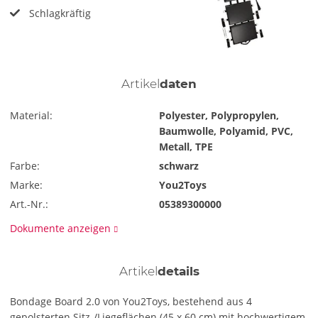
Schlagkräftig
Artikel
daten
Material:
Polyester, Polypropylen,
Baumwolle, Polyamid, PVC,
Metall, TPE
Farbe:
schwarz
Marke:
You2Toys
Art.-Nr.:
05389300000
Dokumente anzeigen
Artikel
details
Bondage Board 2.0 von You2Toys, bestehend aus 4
gepolsterten Sitz-/Liegeflächen (45 x 60 cm) mit hochwertigem,