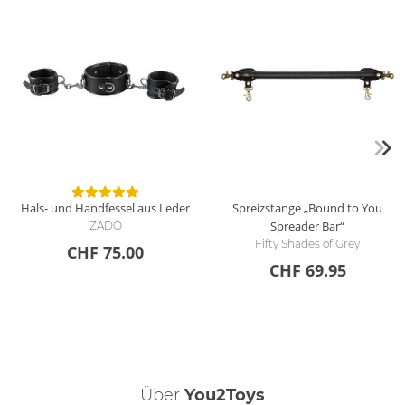
Hals- und Handfessel aus Leder
Spreizstange „Bound to You
Spreader Bar“
ZADO
Fifty Shades of Grey
CHF 75.00
CHF 69.95
Über
You2Toys