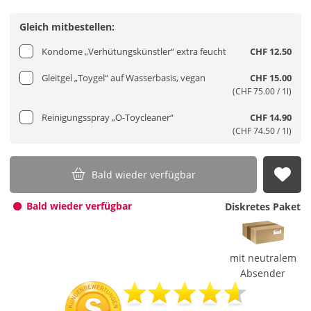
Gleich mitbestellen:
Kondome „Verhütungskünstler“ extra feucht
CHF 12.50
Gleitgel „Toygel“ auf Wasserbasis, vegan
CHF 15.00
(CHF 75.00 / 1l)
Reinigungsspray „O-Toycleaner“
CHF 14.90
(CHF 74.50 / 1l)
Bald wieder verfügbar
Auf
Bald wieder verfügbar
Diskretes Paket
mit neutralem
Absender