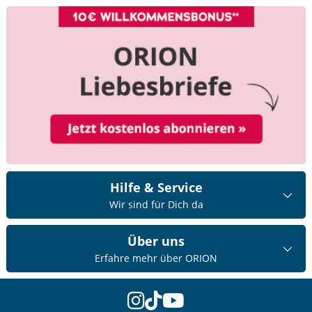
Hilfe & Service
Wir sind für Dich da
Über uns
Erfahre mehr über ORION
instagram
tiktok
youtube