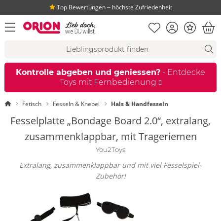
Top Bewertungen ‒ höchste Zufriedenheit
Merkliste
Konto
Bonus
Menü öffnen
War
Suchvorschläge
Suche
Fi
Kontrolle abgeben und geniessen?
- Entdecke
Toys mit Fernbedienung
Startseite
Fetisch
Fesseln & Knebel
Hals & Handfesseln
Fesselplatte „Bondage Board 2.0“, extralang,
zusammenklappbar, mit Trageriemen
You2Toys
Extralang, zusammenklappbar und mit viel Fesselspiel-
Zubehör!