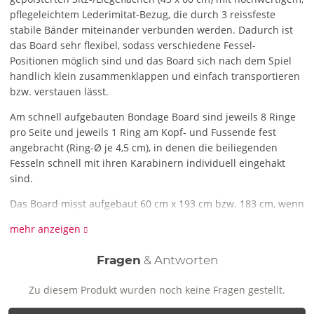
pflegeleichtem Lederimitat-Bezug, die durch 3 reissfeste
stabile Bänder miteinander verbunden werden. Dadurch ist
das Board sehr flexibel, sodass verschiedene Fessel-
Positionen möglich sind und das Board sich nach dem Spiel
handlich klein zusammenklappen und einfach transportieren
bzw. verstauen lässt.
Am schnell aufgebauten Bondage Board sind jeweils 8 Ringe
pro Seite und jeweils 1 Ring am Kopf- und Fussende fest
angebracht (Ring-Ø je 4,5 cm), in denen die beiliegenden
Fesseln schnell mit ihren Karabinern individuell eingehakt
sind.
Das Board misst aufgebaut 60 cm x 193 cm bzw. 183 cm, wenn
die Sitz-/Liegeflächen zusammengeschoben sind. Inklusive
mehr anzeigen
sind:
4 x Handfesseln (39 cm lang)
Fragen
& Antworten
4 x Beinfesseln (56 cm lang)
1 x Halsfessel (57,5 cm lang)
Zu diesem Produkt wurden noch keine Fragen gestellt.
Alle Fesseln 5 cm breit, mit Klettverschlüssen verstellbar und
jeweils mit 6,5 cm langem Karabiner.