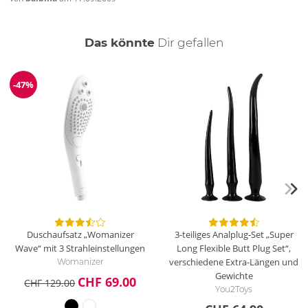
auch
Das könnte
Dir
gefallen
-47%
Reduzierung
Duschaufsatz „Womanizer
3-teiliges Analplug-Set „Super
Wave“ mit 3 Strahleinstellungen
Long Flexible Butt Plug Set“,
verschiedene Extra-Längen und
Womanizer
Gewichte
CHF 69.00
CHF 129.00
You2Toys