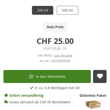
200 ml
500 ml
Dein Preis
CHF 25.00
(CHF 125.00 / 1l)
inkl. MwSt.-
zzgl. Versand
Art.-Nr.: 06202890000
In den Warenkorb
Auf
In ca. 5-8 Werktagen bei Dir
Sofort versandfertig
Diskretes Paket
Gratis Versand ab CHF 95 Bestellwert