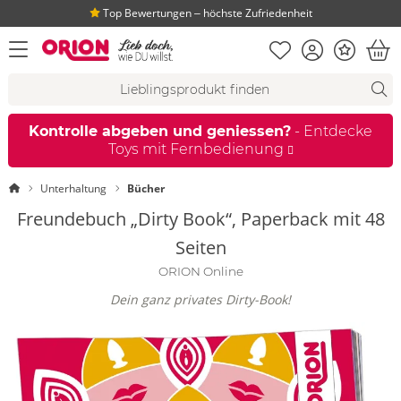
Top Bewertungen ‒ höchste Zufriedenheit
Merkliste
Konto
Bonus
Menü öffnen
War
Suchvorschläge
Suche
Fi
Kontrolle abgeben und geniessen?
- Entdecke
Toys mit Fernbedienung
Startseite
Unterhaltung
Bücher
Freundebuch „Dirty Book“, Paperback mit 48
Seiten
ORION Online
Dein ganz privates Dirty-Book!