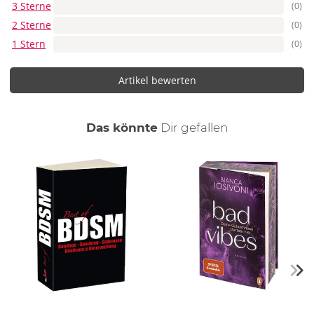
3 Sterne
(0)
2 Sterne
(0)
1 Stern
(0)
Artikel bewerten
auch
Das könnte
Dir
gefallen