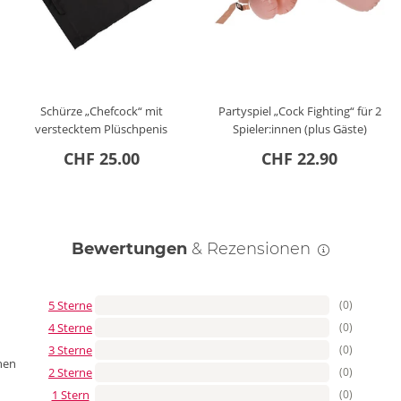
Schürze „Chefcock“ mit
Partyspiel „Cock Fighting“ für 2
verstecktem Plüschpenis
Spieler:innen (plus Gäste)
CHF 25.00
CHF 22.90
Bewertungen
& Rezensionen
5 Sterne
(0)
4 Sterne
(0)
3 Sterne
(0)
nen
2 Sterne
(0)
1 Stern
(0)