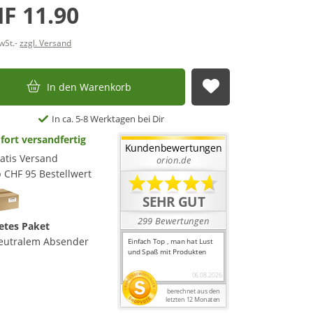
F 11.90
MwSt.-
zzgl. Versand
In den Warenkorb
Auf die Merkl
In ca. 5-8 Werktagen bei Dir
fort versandfertig
atis Versand
 CHF 95 Bestellwert
etes Paket
eutralem Absender