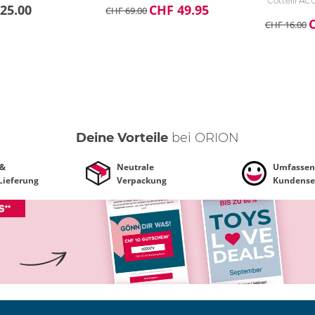
Cottelli A
25.00
CHF 49.95
CHF 69.00
CHF 16.00
Deine Vorteile
bei ORION
 &
Neutrale
Umfassen
 Lieferung
Verpackung
Kundense