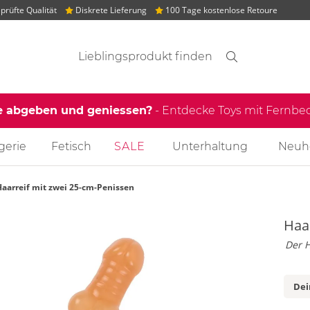
rüfte Qualität
Diskrete Lieferung
100 Tage kostenlose Retoure
Suchvorschläge
Suche
Finden
e abgeben und geniessen?
- Entdecke Toys mit Fernb
gerie
Fetisch
SALE
Unterhaltung
Neuh
Haarreif mit zwei 25-cm-Penissen
Haa
Der H
Dei