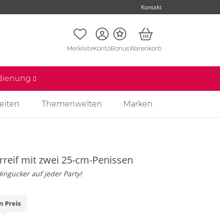
Kontakt
Merkliste
Konto
Bonus
Warenkorb
edienung
eiten
Themenwelten
Marken
rreif mit zwei 25-cm-Penissen
ingucker auf jeder Party!
n Preis