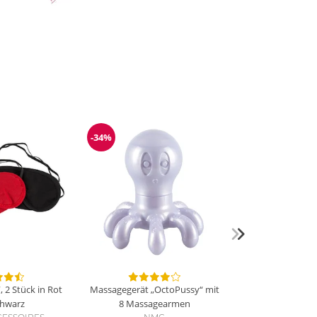
-34%
g
Reduzierung
 2 Stück in Rot
Massagegerät „OctoPussy“ mit
chwarz
8 Massagearmen