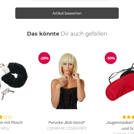
Artikel bewerten
Das könnte
Dir
auch
gefallen
-28%
-50%
Reduzierung
Reduzierun
n mit Plüsch
Perücke „Bob blond“
„Augenmasken“,
und S
Kitty
Cottelli ACCESSOIRES