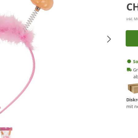
CH
inkl. 
So
Gr
ab
Diskr
mit n