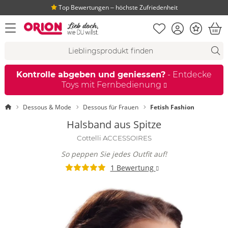
Top Bewertungen ‒ höchste Zufriedenheit
Merkliste
Konto
Bonus
Menü öffnen
War
Suchvorschläge
Suche
Fi
Kontrolle abgeben und geniessen?
- Entdecke
Toys mit Fernbedienung
Startseite
Dessous & Mode
Dessous für Frauen
Fetish Fashion
Halsband aus Spitze
Cottelli ACCESSOIRES
So peppen Sie jedes Outfit auf!
1 Bewertung