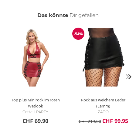
auch
Das könnte
Dir
gefallen
-54%
Reduzierung
Top plus Minirock im roten
Rock aus weichem Leder
Wetlook
(Lamm)
Cottelli PARTY
ZADO
CHF 69.90
CHF 99.95
CHF 219.00