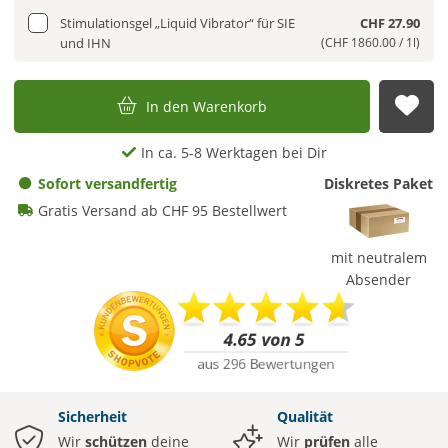
Stimulationsgel „Liquid Vibrator“ für SIE
CHF 27.90
und IHN
(CHF 1860.00 / 1l)
In den Warenkorb
Auf
In ca. 5-8 Werktagen bei Dir
Sofort versandfertig
Diskretes Paket
Gratis Versand ab CHF 95 Bestellwert
mit neutralem
Absender
Sicherheit
Qualität
Wir
schützen
deine
Wir
prüfen
alle