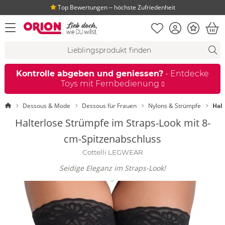
Top Bewertungen ‒ höchste Zufriedenheit
Merkliste
Konto
Bonus
Menü öffnen
War
Suchvorschläge
Suche
Fi
Kontrolle abgeben und geniessen?
- Entdecke
Toys mit Fernbedienung
Startseite
Dessous & Mode
Dessous für Frauen
Nylons & Strümpfe
Hal
Halterlose Strümpfe im Straps-Look mit 8-
cm-Spitzenabschluss
Cottelli LEGWEAR
Seidige Eleganz im Straps-Look!