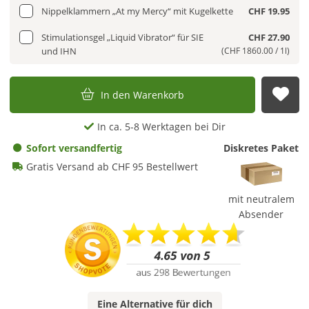
Nippelklammern „At my Mercy“ mit Kugelkette
CHF 19.95
Stimulationsgel „Liquid Vibrator“ für SIE
CHF 27.90
und IHN
(CHF 1860.00 / 1l)
In den Warenkorb
Auf
In ca. 5-8 Werktagen bei Dir
Sofort versandfertig
Diskretes Paket
Gratis Versand ab CHF 95 Bestellwert
mit neutralem
Absender
Eine
Alternative
für dich