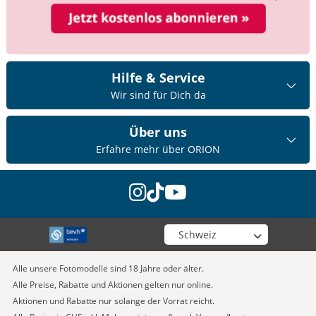
Hilfe & Service
Wir sind für Dich da
Über uns
Erfahre mehr über ORION
instagram
tiktok
youtube
Wähle deinen Shop
Alle unsere Fotomodelle sind 18 Jahre oder älter.
Alle Preise, Rabatte und Aktionen gelten nur online.
Aktionen und Rabatte nur solange der Vorrat reicht.