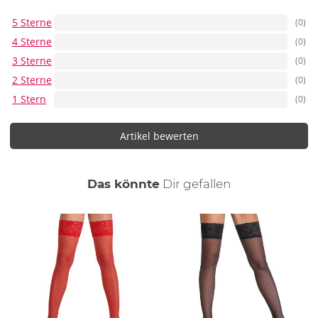
5 Sterne
(0)
4 Sterne
(0)
3 Sterne
(0)
2 Sterne
(0)
1 Stern
(0)
Artikel bewerten
auch
Das könnte
Dir
gefallen