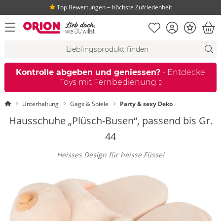
Top Bewertungen ‒ höchste Zufriedenheit
Merkliste
Konto
Bonus
Menü öffnen
War
Suchvorschläge
Suche
Fi
Kontrolle abgeben und geniessen?
- Entdecke
Toys mit Fernbedienung
Startseite
Unterhaltung
Gags & Spiele
Party & sexy Deko
Hausschuhe „Plüsch-Busen“, passend bis Gr.
44
Heisses Design für heisse Füsse!