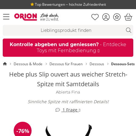
Top Bewertungen ‒ höchste Zufriedenheit
Merkliste
Konto
Bonus
Menü öffnen
War
Suchvorschläge
Suche
Fi
Kontrolle abgeben und geniessen?
- Entdecke
Toys mit Fernbedienung
Startseite
Dessous & Mode
Dessous für Frauen
Dessous
Dessous-Sets
Hebe plus Slip ouvert aus weicher Stretch-
Spitze mit Samtdetails
Abierta Fina
Sinnliche Spitze mit raffinierten Details!
1 Frage
-76%
Reduzierung