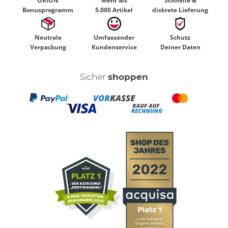
ORION
Mehr als
Schnelle &
Bonusprogramm
5.000 Artikel
diskrete Lieferung
Neutrale
Umfassender
Schutz
Verpackung
Kundenservice
Deiner Daten
Sicher
shoppen