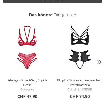
auch
Das könnte
Dir
gefallen
2-teiliges Ouvert-Set „Cupide
BH plus Slip ouvert aus weichem
Desir“
Stretchmaterial
Obsessive
Cottelli LINGERIE
CHF 47.90
CHF 74.90