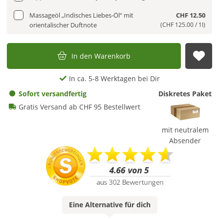
Massageöl „Indisches Liebes-Öl“ mit
CHF 12.50
orientalischer Duftnote
(CHF 125.00 / 1l)
In den Warenkorb
Auf
In ca. 5-8 Werktagen bei Dir
Sofort versandfertig
Diskretes Paket
Gratis Versand ab CHF 95 Bestellwert
mit neutralem
Absender
Eine
Alternative
für dich