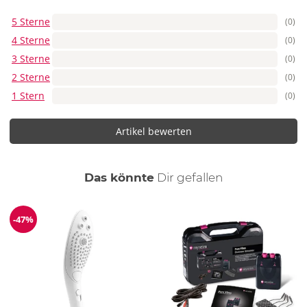
5 Sterne
(0)
4 Sterne
(0)
3 Sterne
(0)
2 Sterne
(0)
1 Stern
(0)
Artikel bewerten
auch
Das könnte
Dir
gefallen
-47%
Reduzierung