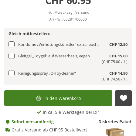
CHF 60.95
inkl. MwSt.-
zzgl. Versand
Art.-Nr.: 05281700000
Gleich mitbestellen:
Kondome „Verhütungskünstler“ extra feucht
CHF 12.50
Gleitgel „Toygel“ auf Wasserbasis, vegan
CHF 15.00
(CHF 75.00 / 1l)
Reinigungsspray „O-Toycleaner“
CHF 14.90
(CHF 74.50 / 1l)
In den Warenkorb
Auf
In ca. 5-8 Werktagen bei Dir
Sofort versandfertig
Diskretes Paket
Gratis Versand ab CHF 95 Bestellwert