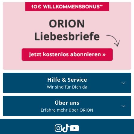
Hilfe & Service
Wir sind für Dich da
Über uns
Erfahre mehr über ORION
instagram
tiktok
youtube