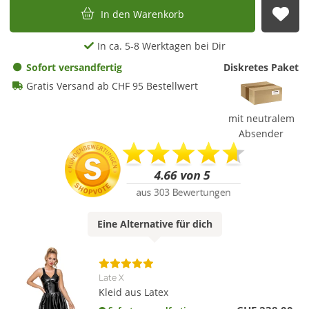
In den Warenkorb
Auf
In ca. 5-8 Werktagen bei Dir
Sofort versandfertig
Diskretes Paket
Gratis Versand ab CHF 95 Bestellwert
mit neutralem
Absender
Eine
Alternative
für dich
Late X
Kleid aus Latex