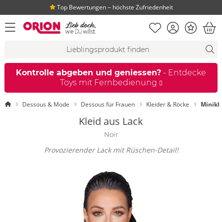
Top Bewertungen ‒ höchste Zufriedenheit
Merkliste
Konto
Bonus
Menü öffnen
War
Suchvorschläge
Suche
Fi
Kontrolle abgeben und geniessen?
- Entdecke
Toys mit Fernbedienung
Startseite
Dessous & Mode
Dessous für Frauen
Kleider & Röcke
Minikl
Kleid aus Lack
Noir
Provozierender Lack mit Rüschen-Detail!