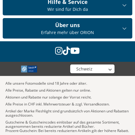
Hilfe & Service
Wir sind für Dich da
Über uns
Erfahre mehr über ORION
instagram
tiktok
youtube
Wähle deinen Shop
Alle unsere Fotomodelle sind 18 Jahre oder älter.
Alle Preise, Rabatte und Aktionen gelten nur online.
Aktionen und Rabatte nur solange der Vorrat reicht.
Alle Preise in CHF inkl. Mehrwertsteuer & zzgl. Versandkosten.
Artikel der Marke Fleshlight sind grundsätzlich von Aktionen und Rabatten
ausgeschlossen.
Gutscheine & Gutscheincodes einlösbar auf das gesamte Sortiment,
ausgenommen bereits reduzierte Artikel und Bücher.
Prozent-Gutschein: Bei bereits reduzierten Artikeln gilt der höhere Rabatt.