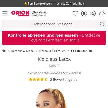
Top Bewertungen ‒ höchste Zufriedenheit
Merkliste
Konto
Bonus
Menü öffnen
War
Suchvorschläge
Suche
Fi
Kontrolle abgeben und geniessen?
- Entdecke
Toys mit Fernbedienung
Startseite
Dessous & Mode
Dessous für Frauen
Fetish Fashion
Kleid aus Latex
Late X
Extrascharfes kleines Schwarzes!
2 Bewertungen