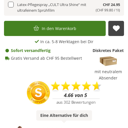
Latex-Pflegespray „CULT Ultra Shine“ mit
CHF 24.95
ultrafeinem Sprühfilm
(CHF 99.80 / 1l)
In den Warenkorb
Auf
In ca. 5-8 Werktagen bei Dir
Sofort versandfertig
Diskretes Paket
Gratis Versand ab CHF 95 Bestellwert
mit neutralem
Absender
Eine
Alternative
für dich