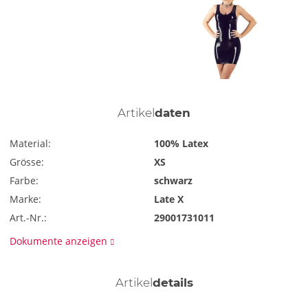
Artikel
daten
Material:
100% Latex
Grösse:
XS
Farbe:
schwarz
Marke:
Late X
Art.-Nr.:
29001731011
Dokumente anzeigen
Artikel
details