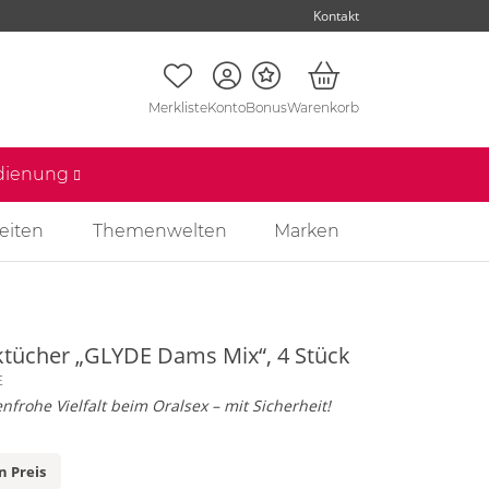
Kontakt
Merkliste
Konto
Bonus
Warenkorb
edienung
eiten
Themenwelten
Marken
ktücher „GLYDE Dams Mix“, 4 Stück
E
nfrohe Vielfalt beim Oralsex – mit Sicherheit!
n Preis