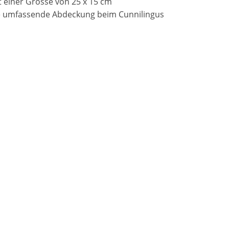
 einer Grösse von 25 x 15 cm
ne umfassende Abdeckung beim Cunnilingus