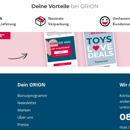
Deine Vorteile
bei ORION
 &
Neutrale
Umfassen
 Lieferung
Verpackung
Kundense
Dein ORION
Wir 
Bonusprogramm
Konta
ander
Newsletter
unkom
Marken
08
Über uns
Presse
max. 