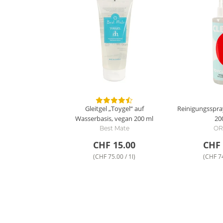
Gleitgel „Toygel“ auf
Reinigungsspra
Wasserbasis, vegan
200 ml
20
Best Mate
OR
CHF 15.00
CHF 
(CHF 75.00 / 1l)
(CHF 74