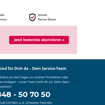
der
Schutz
rvice
Deiner Daten
sind für Dich da – Dein Service-Team
ktiere uns bei Fragen zu unseren Produkten oder
en Anliegen – unser Team steht Dir zur Seite. Ganz
pliziert:
48 - 50 70 50
0.08 CHF/Min. a. d. Schweizer Festnetz