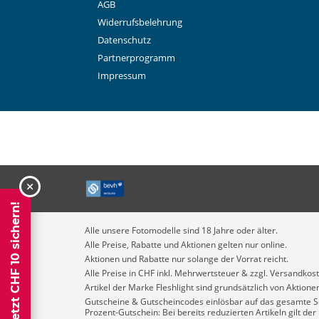
AGB
Widerrufsbelehrung
Datenschutz
Partnerprogramm
Impressum
schliessen
Jetzt CHF 10 sichern!
Alle unsere Fotomodelle sind 18 Jahre oder älter.
Alle Preise, Rabatte und Aktionen gelten nur online.
Aktionen und Rabatte nur solange der Vorrat reicht.
Alle Preise in CHF inkl. Mehrwertsteuer & zzgl. Versandkos
Artikel der Marke Fleshlight sind grundsätzlich von Aktion
Gutscheine & Gutscheincodes einlösbar auf das gesamte S
Prozent-Gutschein: Bei bereits reduzierten Artikeln gilt der