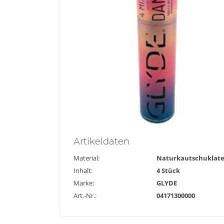
Artikel
daten
Material:
Naturkautschuklat
Inhalt:
4 Stück
Marke:
GLYDE
Art.-Nr.:
04171300000