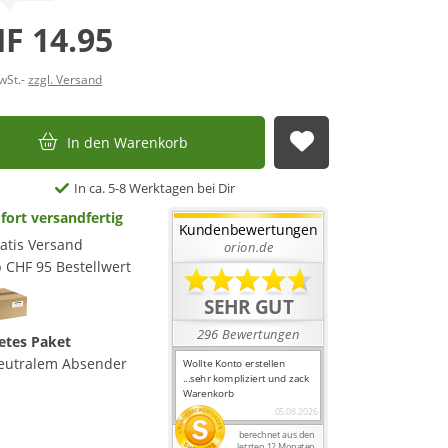
F 14.95
MwSt.-
zzgl. Versand
In den Warenkorb
Auf die Merkl
In ca. 5-8 Werktagen bei Dir
fort versandfertig
atis Versand
 CHF 95 Bestellwert
etes Paket
eutralem Absender