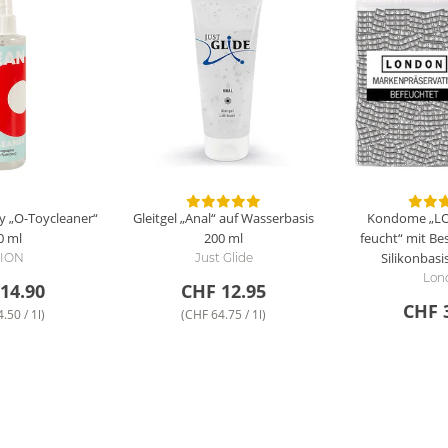
y „O-Toycleaner“
Gleitgel „Anal“ auf Wasserbasis
Kondome „L
0 ml
200 ml
feucht“ mit Be
Silikonbasi
ION
Just Glide
Lon
14.90
CHF 12.95
CHF 
.50 / 1l)
(CHF 64.75 / 1l)