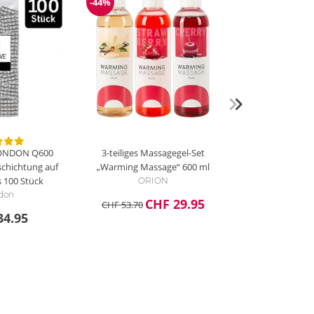
-44%
Reduzierung
ONDON Q600
3-teiliges Massagegel-Set
schichtung auf
„Warming Massage“
600 ml
s
100 Stück
ORION
don
CHF 29.95
CHF 53.70
34.95