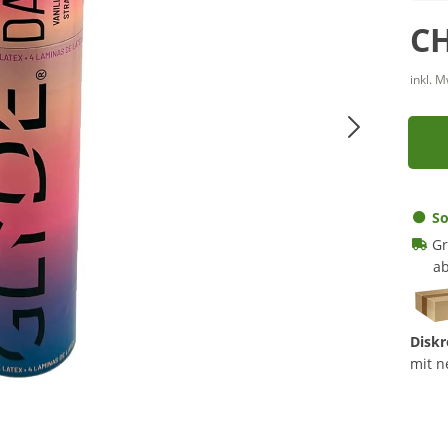
CH
inkl. 
So
Gr
ab
Diskr
mit n