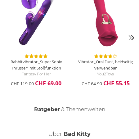
Rabbitvibrator „Super Sonix
Vibrator „Oral Fun“, beidseitig
Thruster“ mit Stoßfunktion
verwendbar
Fantasy For Her
You2Toys
CHF 69.00
CHF 55.15
CHF 119.00
CHF 64.90
Ratgeber
& Themenwelten
Der weibliche Orgasmus
Über
Bad Kitty