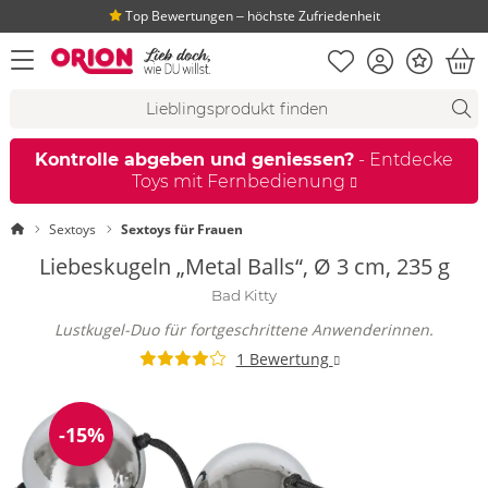
Top Bewertungen ‒ höchste Zufriedenheit
Merkliste
Konto
Bonus
Menü öffnen
War
Suchvorschläge
Suche
Fi
Kontrolle abgeben und geniessen?
- Entdecke
Toys mit Fernbedienung
Startseite
Sextoys
Sextoys für Frauen
Liebeskugeln „Metal Balls“, Ø 3 cm, 235 g
Bad Kitty
Lustkugel-Duo für fortgeschrittene Anwenderinnen.
1 Bewertung
-15%
Reduzierung