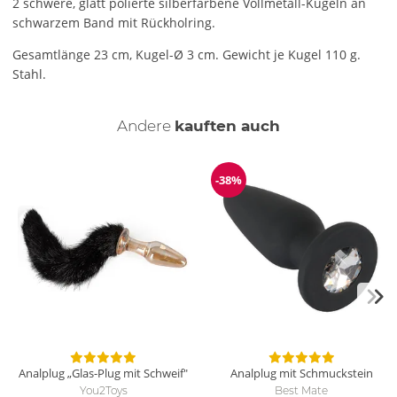
2 schwere, glatt polierte silberfarbene Vollmetall-Kugeln an
schwarzem Band mit Rückholring.
Gesamtlänge 23 cm, Kugel-Ø 3 cm. Gewicht je Kugel 110 g.
Stahl.
Andere
kauften auch
-38%
Reduzierung
Analplug „Glas-Plug mit Schweif"
Analplug mit Schmuckstein
You2Toys
Best Mate