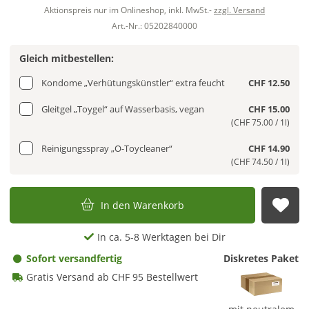
Aktionspreis nur im Onlineshop, inkl. MwSt.-
zzgl. Versand
Art.-Nr.: 05202840000
Gleich mitbestellen:
Kondome „Verhütungskünstler“ extra feucht
CHF 12.50
Gleitgel „Toygel“ auf Wasserbasis, vegan
CHF 15.00
(CHF 75.00 / 1l)
Reinigungsspray „O-Toycleaner“
CHF 14.90
(CHF 74.50 / 1l)
In den Warenkorb
Auf
In ca. 5-8 Werktagen bei Dir
Sofort versandfertig
Diskretes Paket
Gratis Versand ab CHF 95 Bestellwert