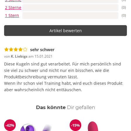
2 Sterne
(0)
1 Stern
(0)
Artikel bewerten
sehr schwer
von
K. Liebigs
am 15.01.2021
Diese Kugeln sind gut verarbeitet. Für mich persönlich sind
sie viel zu schwer und nicht nur ein bisschen, wie die
Produktbeschreibung vermuten lässt.
Wenn ihr schon viel Training habt, wird euch dieses Produkt
aber wahrscheinlich nicht enttäuschen.
auch
Das könnte
Dir
gefallen
-42%
-15%
Reduzierung
Reduzierung