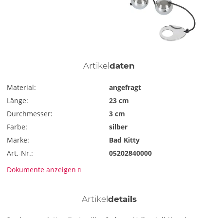
Artikel
daten
Material:
angefragt
Länge:
23 cm
Durchmesser:
3 cm
Farbe:
silber
Marke:
Bad Kitty
Art.-Nr.:
05202840000
Dokumente anzeigen
Artikel
details