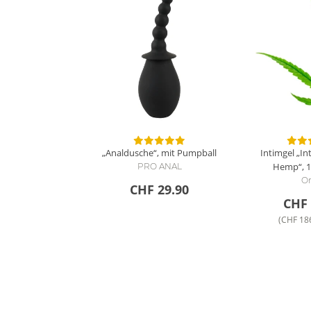
„Analdusche“, mit Pumpball
Intimgel „I
Hemp“, 1
PRO ANAL
Or
CHF 29.90
CHF 
(CHF 186