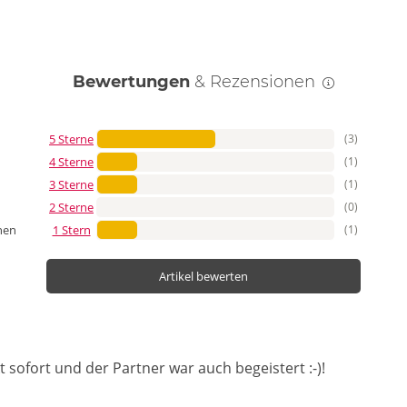
Bewertungen
& Rezensionen
5 Sterne
(3)
4 Sterne
(1)
3 Sterne
(1)
2 Sterne
(0)
1 Stern
(1)
nen
Artikel bewerten
sofort und der Partner war auch begeistert :-)!