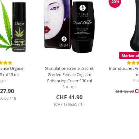
-20%
Reduzierun
Markenak
ntense Orgasm
Stimulationscreme „Secret
Intimdusche „An
5 ml
15 ml
Garden Female Orgasm
m
Enhancing Cream“
30 ml
gie
Re
Shunga
27.90
C
CHF 38.00
CHF 41.90
0.00 / 1l)
(CHF 1396.65 / 1l)