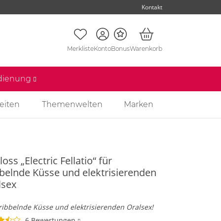
Kontakt
Merkliste
Konto
Bonus
Warenkorb
edienung
eiten
Themenwelten
Marken
loss „Electric Fellatio“ für
bbelnde Küsse und elektrisierenden
lsex
ribbelnde Küsse und elektrisierenden Oralsex!
6 Bewertungen