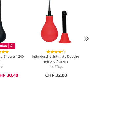
g
tion
al Shower“, 200
Intimdusche „Intimate Douche“
l
mit 2 Aufsätzen
bel
You2Toys
HF 30.40
CHF 32.00