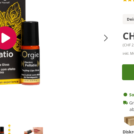
Dei
CH
(CHF 2
inkl. 
So
Gr
ab
Diskr