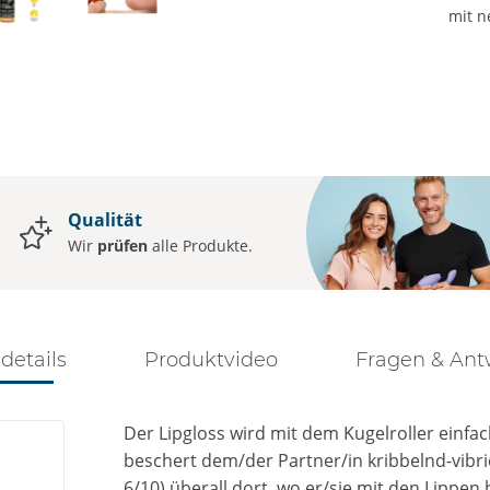
mit n
Qualität
Wir
prüfen
alle Produkte.
ldetails
Produktvideo
Fragen & Ant
Der Lipgloss wird mit dem Kugelroller einfa
beschert dem/der Partner/in kribbelnd-vibri
6/10) überall dort, wo er/sie mit den Lippe