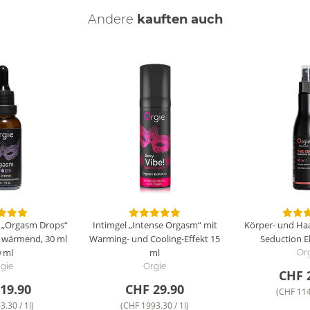
Andere
kauften auch
n „Orgasm Drops“
Intimgel „Intense Orgasm“ mit
Körper- und Haa
 wärmend, 30 ml
Warming- und Cooling-Effekt
15
Seduction El
 ml
ml
Or
gie
Orgie
CHF 
19.90
CHF 29.90
(CHF 114.
3.30 / 1l)
(CHF 1993.30 / 1l)