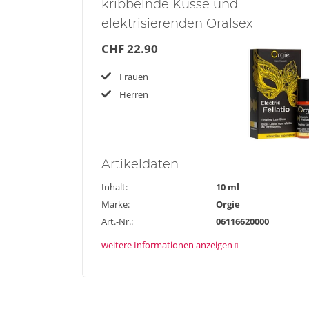
kribbelnde Küsse und
elektrisierenden Oralsex
CHF 22.90
Frauen
Herren
Artikel
daten
Inhalt:
10 ml
Marke:
Orgie
Art.-Nr.:
06116620000
weitere Informationen anzeigen