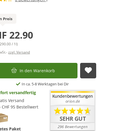
n Preis
F 22.90
290.00 / 1l)
MwSt.-
zzgl. Versand
In den Warenkorb
Auf die Merkl
In ca. 5-8 Werktagen bei Dir
fort versandfertig
atis Versand
 CHF 95 Bestellwert
etes Paket