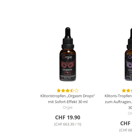
Klitoristropfen „Orgasm Drops“
Klitoris-Tropfe
mit Sofort-Effekt
30 ml
zum Auftragen,
30
Orgie
Or
CHF 19.90
CHF 
(CHF 663.30 / 1l)
(CHF 66