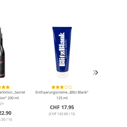
rlotion „Secret
Enthaarungscreme „Blitz Blank“
ixir“
200 ml
125 ml
gie
CHF 17.95
22.90
(CHF 143.60 / 1l)
50 / 1l)