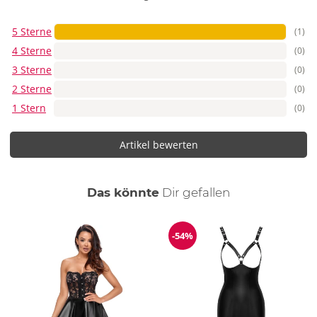
5 Sterne
(1)
4 Sterne
(0)
3 Sterne
(0)
2 Sterne
(0)
1 Stern
(0)
Artikel bewerten
auch
Das könnte
Dir
gefallen
-54%
Reduzierung