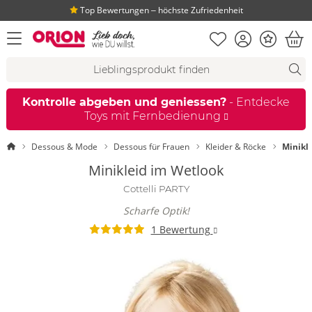
Top Bewertungen ‒ höchste Zufriedenheit
Merkliste
Konto
Bonus
Menü öffnen
War
Suchvorschläge
Suche
Fi
Kontrolle abgeben und geniessen?
- Entdecke
Toys mit Fernbedienung
Startseite
Dessous & Mode
Dessous für Frauen
Kleider & Röcke
Minikl
Minikleid im Wetlook
Cottelli PARTY
Scharfe Optik!
1 Bewertung