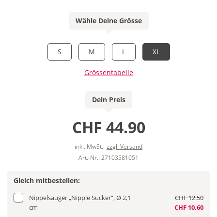
Wähle Deine Grösse
S
M
L
XL
Grössentabelle
Dein Preis
CHF 44.90
inkl. MwSt.-
zzgl. Versand
Art.-Nr.: 27103581051
Gleich mitbestellen:
Nippelsauger „Nipple Sucker“, Ø 2,1
CHF 12.50
cm
CHF 10.60