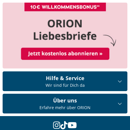
Hilfe & Service
Wir sind für Dich da
Über uns
Erfahre mehr über ORION
instagram
tiktok
youtube