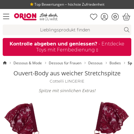
Top Bewertungen ‒ höchste Zufriedenheit
Merkliste
Konto
Bonus
Menü öffnen
War
Suchvorschläge
Suche
Fi
Kontrolle abgeben und geniessen?
- Entdecke
Toys mit Fernbedienung
Startseite
Dessous & Mode
Dessous für Frauen
Dessous
Bodies
Spi
Ouvert-Body aus weicher Stretchspitze
Cottelli LINGERIE
Spitze mit sinnlichen Extras!