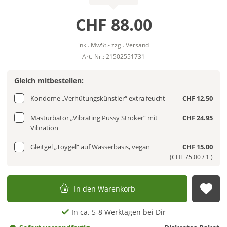
CHF 88.00
inkl. MwSt.-
zzgl. Versand
Art.-Nr.: 21502551731
Gleich mitbestellen:
Kondome „Verhütungskünstler“ extra feucht
CHF 12.50
Masturbator „Vibrating Pussy Stroker“ mit
CHF 24.95
Vibration
Gleitgel „Toygel“ auf Wasserbasis, vegan
CHF 15.00
(CHF 75.00 / 1l)
In den Warenkorb
Auf
In ca. 5-8 Werktagen bei Dir