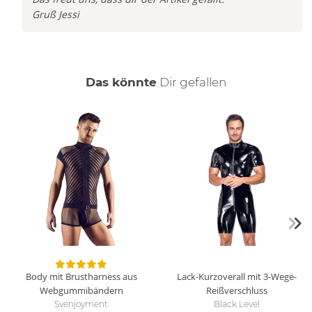
Gruß Jessi
auch
Das könnte
Dir
gefallen
Body mit Brustharness aus
Lack-Kurzoverall mit 3-Wege-
Webgummibändern
Reißverschluss
Svenjoyment
Black Level