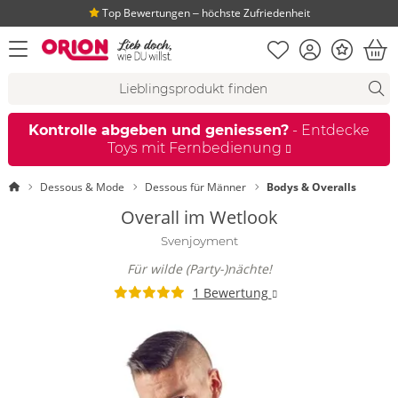
Top Bewertungen ‒ höchste Zufriedenheit
Merkliste
Konto
Bonus
Menü öffnen
War
Suchvorschläge
Suche
Fi
Kontrolle abgeben und geniessen?
- Entdecke
Toys mit Fernbedienung
Startseite
Dessous & Mode
Dessous für Männer
Bodys & Overalls
Overall im Wetlook
Svenjoyment
Für wilde (Party-)nächte!
1 Bewertung