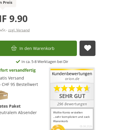
n Preis
F 9.90
MwSt.-
zzgl. Versand
In den Warenkorb
Auf die Merkl
In ca. 5-8 Werktagen bei Dir
fort versandfertig
atis Versand
 CHF 95 Bestellwert
etes Paket
eutralem Absender