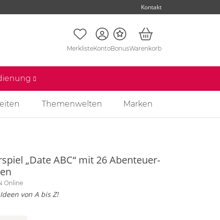
Kontakt
Merkliste
Konto
Bonus
Warenkorb
edienung
eiten
Themenwelten
Marken
rspiel „Date ABC“ mit 26 Abenteuer-
ten
 Online
Ideen von A bis Z!