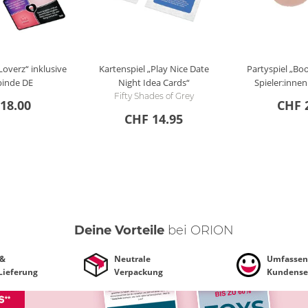
overz“ inklusive
Kartenspiel „Play Nice Date
Partyspiel „Boo
binde
DE
Night Idea Cards“
Spieler:innen
Fifty Shades of Grey
18.00
CHF 
CHF 14.95
Deine Vorteile
bei ORION
 &
Neutrale
Umfassen
 Lieferung
Verpackung
Kundense