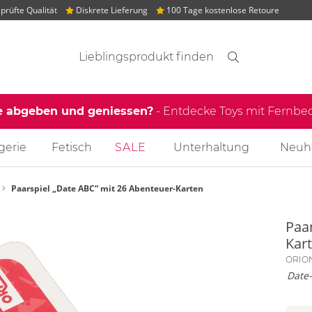
rüfte Qualität
Diskrete Lieferung
100 Tage kostenlose Retoure
Suchvorschläge
Suche
Finden
e abgeben und geniessen?
- Entdecke Toys mit Fernb
gerie
Fetisch
SALE
Unterhaltung
Neuh
Paarspiel „Date ABC“ mit 26 Abenteuer-Karten
Paa
Kar
ORION
Date-