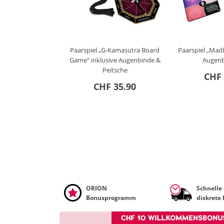
Paarspiel „G-Kamasutra Board
Paarspiel „MadL
Game“ inklusive Augenbinde &
Augen
Peitsche
CHF 
CHF 35.90
ORION
Schnelle
Bonusprogramm
diskrete