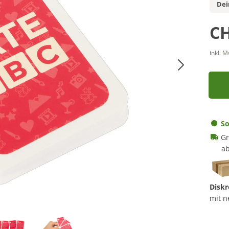
Dei
CH
inkl. 
So
Gr
ab
Diskr
mit n