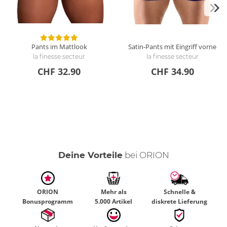
Pants im Mattlook
Satin-Pants mit Eingriff vorne
la finesse secteur
la finesse secteur
CHF 32.90
CHF 34.90
Deine Vorteile
bei ORION
ORION
Mehr als
Schnelle &
Bonusprogramm
5.000 Artikel
diskrete Lieferung