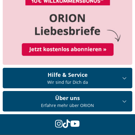
Hilfe & Service
Wir sind für Dich da
Über uns
Erfahre mehr über ORION
instagram
tiktok
youtube