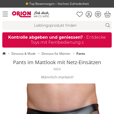
Top Bewertungen ‒ höchste Zufriedenheit
Merkliste
Konto
Bonus
Menü öffnen
War
Suchvorschläge
Suche
Fi
Kontrolle abgeben und geniessen?
- Entdecke
Toys mit Fernbedienung
Startseite
Dessous & Mode
Dessous für Männer
Pants
Pants im Mattlook mit Netz-Einsätzen
NEK
Männlich-markant!