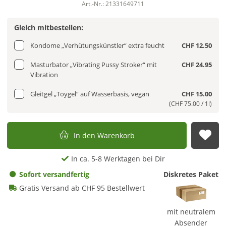
Art.-Nr.: 21331649711
Gleich mitbestellen:
Kondome „Verhütungskünstler“ extra feucht
CHF 12.50
Masturbator „Vibrating Pussy Stroker“ mit
CHF 24.95
Vibration
Gleitgel „Toygel“ auf Wasserbasis, vegan
CHF 15.00
(CHF 75.00 / 1l)
In den Warenkorb
Auf
In ca. 5-8 Werktagen bei Dir
Sofort versandfertig
Diskretes Paket
Gratis Versand ab CHF 95 Bestellwert
mit neutralem
Absender