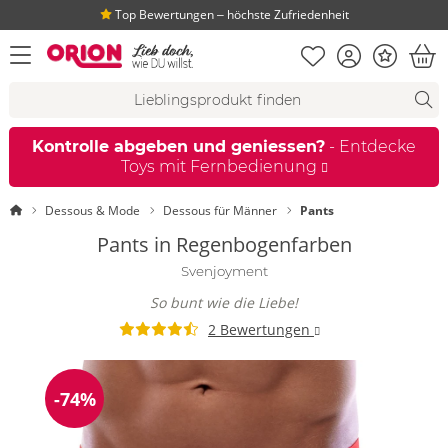
Top Bewertungen ‒ höchste Zufriedenheit
Merkliste
Konto
Bonus
Menü öffnen
War
Suchvorschläge
Suche
Fi
Kontrolle abgeben und geniessen?
- Entdecke
Toys mit Fernbedienung
Startseite
Dessous & Mode
Dessous für Männer
Pants
Pants in Regenbogenfarben
Svenjoyment
So bunt wie die Liebe!
2 Bewertungen
-74%
Reduzierung