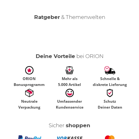
Ratgeber
& Themenwelten
Orgasmuswunder Womanizer
Der weibliche Orgasmus
Deine Vorteile
bei ORION
ORION
Mehr als
Schnelle &
Bonusprogramm
5.000 Artikel
diskrete Lieferung
Neutrale
Umfassender
Schutz
Verpackung
Kundenservice
Deiner Daten
Sicher
shoppen