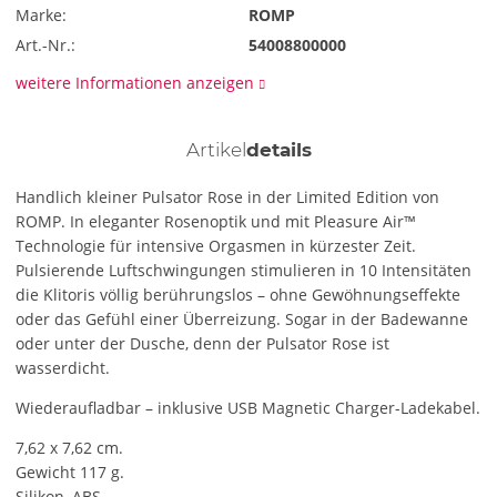
Marke:
ROMP
Art.-Nr.:
54008800000
weitere Informationen anzeigen
Artikel
details
Handlich kleiner Pulsator Rose in der Limited Edition von
ROMP. In eleganter Rosenoptik und mit Pleasure Air™
Technologie für intensive Orgasmen in kürzester Zeit.
Pulsierende Luftschwingungen stimulieren in 10 Intensitäten
die Klitoris völlig berührungslos – ohne Gewöhnungseffekte
oder das Gefühl einer Überreizung. Sogar in der Badewanne
oder unter der Dusche, denn der Pulsator Rose ist
wasserdicht.
Wiederaufladbar – inklusive USB Magnetic Charger-Ladekabel.
7,62 x 7,62 cm.
Gewicht 117 g.
Silikon, ABS.