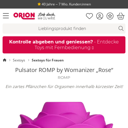
40 Jahre ‒ 7 Mio. Kunden:innen
Merkliste
Konto
Bonus
Menü öffnen
War
Suchvorschläge
Suche
Fi
Kontrolle abgeben und geniessen?
- Entdecke
Toys mit Fernbedienung
Startseite
Sextoys
Sextoys für Frauen
Pulsator ROMP by Womanizer „Rose“
ROMP
Ein zartes Pflänzchen für Orgasmen innerhalb kürzester Zeit!