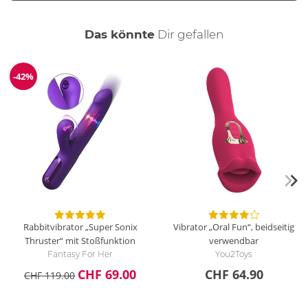
auch
Das könnte
Dir
gefallen
-42%
Reduzierung
Rabbitvibrator „Super Sonix
Vibrator „Oral Fun“, beidseitig
Thruster“ mit Stoßfunktion
verwendbar
Fantasy For Her
You2Toys
CHF 69.00
CHF 64.90
CHF 119.00