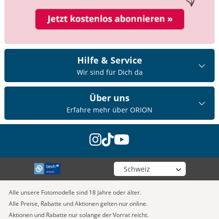
Hilfe & Service
Wir sind für Dich da
Über uns
Erfahre mehr über ORION
instagram
tiktok
youtube
Wähle deinen Shop
Alle unsere Fotomodelle sind 18 Jahre oder älter.
Alle Preise, Rabatte und Aktionen gelten nur online.
Aktionen und Rabatte nur solange der Vorrat reicht.