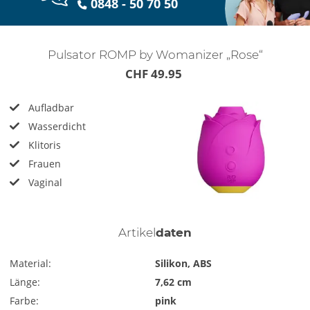
0848 - 50 70 50
Pulsator ROMP by Womanizer „Rose“
CHF 49.95
Aufladbar
Wasserdicht
Klitoris
Frauen
Vaginal
Artikel
daten
Material:
Silikon, ABS
Länge:
7,62 cm
Farbe:
pink