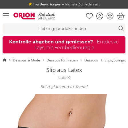
Top Bewertungen ‒ höchste Zufriedenheit
Merkliste
Konto
Bonus
Menü öffnen
War
Suchvorschläge
Suche
Fi
Kontrolle abgeben und geniessen?
- Entdecke
Toys mit Fernbedienung
Startseite
Dessous & Mode
Dessous für Frauen
Dessous
Slips, Strings,
Slip aus Latex
Late X
Setzt glänzend in Szene!