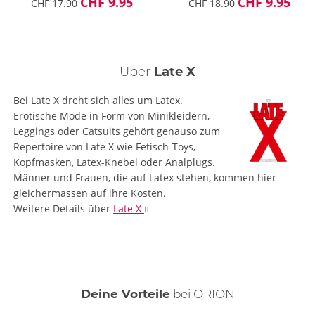
CHF 9.95
CHF 9.95
CHF 17.90
CHF 18.90
Über
Late X
Bei Late X dreht sich alles um Latex.
Erotische Mode in Form von Minikleidern,
Leggings oder Catsuits gehört genauso zum
Repertoire von Late X wie Fetisch-Toys,
Kopfmasken, Latex-Knebel oder Analplugs.
Männer und Frauen, die auf Latex stehen, kommen hier
gleichermassen auf ihre Kosten.
Weitere Details
über
Late X
Deine Vorteile
bei ORION