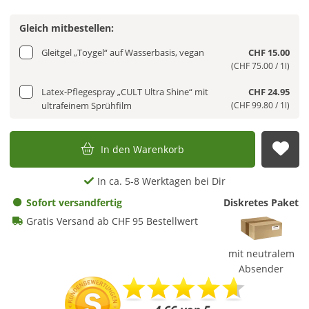
Gleich mitbestellen:
Gleitgel „Toygel“ auf Wasserbasis, vegan
CHF 15.00
(CHF 75.00 / 1l)
Latex-Pflegespray „CULT Ultra Shine“ mit
CHF 24.95
ultrafeinem Sprühfilm
(CHF 99.80 / 1l)
In den Warenkorb
Auf
In ca. 5-8 Werktagen bei Dir
Sofort versandfertig
Diskretes Paket
Gratis Versand ab CHF 95 Bestellwert
mit neutralem
Absender