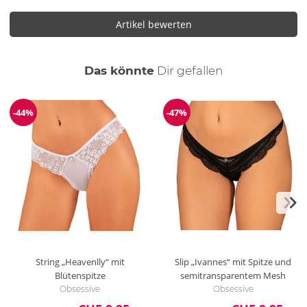
Artikel bewerten
auch
Das könnte
Dir
gefallen
-44%
-47%
Reduzierung
Reduzierung
String „Heavenlly“ mit
Slip „Ivannes“ mit Spitze und
Blütenspitze
semitransparentem Mesh
Obsessive
Obsessive