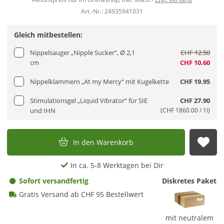
Art.-Nr.: 24935941031
Gleich mitbestellen:
Nippelsauger „Nipple Sucker“, Ø 2,1
CHF 12.50
cm
CHF 10.60
Nippelklammern „At my Mercy“ mit Kugelkette
CHF 19.95
Stimulationsgel „Liquid Vibrator“ für SIE
CHF 27.90
und IHN
(CHF 1860.00 / 1l)
In den Warenkorb
Auf
In ca. 5-8 Werktagen bei Dir
Sofort versandfertig
Diskretes Paket
Gratis Versand ab CHF 95 Bestellwert
mit neutralem