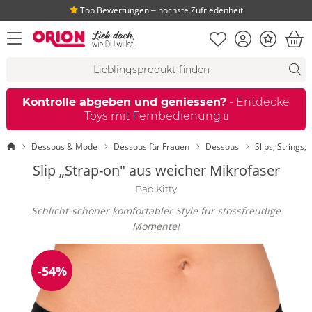
Top Bewertungen ‒ höchste Zufriedenheit
Merkliste
Konto
Bonus
Menü öffnen
War
Suchvorschläge
Suche
Fi
Kontrolle abgeben und geniessen?
- Entdecke
Toys mit Fernbedienung
Startseite
Dessous & Mode
Dessous für Frauen
Dessous
Slips, Strings,
Slip „Strap-on" aus weicher Mikrofaser
Bad Kitty
Schlicht-schöner komfortabler Style für stossfreudige
Momente!
-54%
Reduzierung