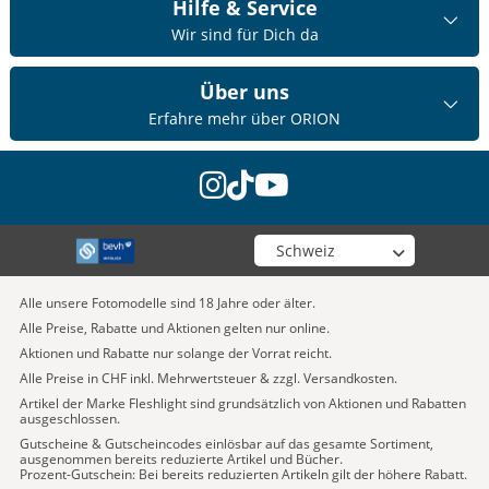
Hilfe & Service
Wir sind für Dich da
Über uns
Erfahre mehr über ORION
instagram
tiktok
youtube
Wähle deinen Shop
Alle unsere Fotomodelle sind 18 Jahre oder älter.
Alle Preise, Rabatte und Aktionen gelten nur online.
Aktionen und Rabatte nur solange der Vorrat reicht.
Alle Preise in CHF inkl. Mehrwertsteuer & zzgl. Versandkosten.
Artikel der Marke Fleshlight sind grundsätzlich von Aktionen und Rabatten
ausgeschlossen.
Gutscheine & Gutscheincodes einlösbar auf das gesamte Sortiment,
ausgenommen bereits reduzierte Artikel und Bücher.
Prozent-Gutschein: Bei bereits reduzierten Artikeln gilt der höhere Rabatt.