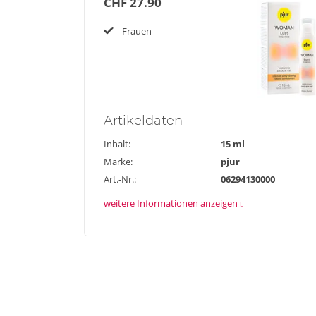
CHF 27.90
Frauen
Artikel
daten
Inhalt:
15 ml
Marke:
pjur
Art.-Nr.:
06294130000
weitere Informationen anzeigen