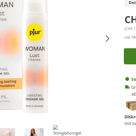
Dei
CH
(CHF 1
inkl. 
So
Gr
ab
Diskr
mit n