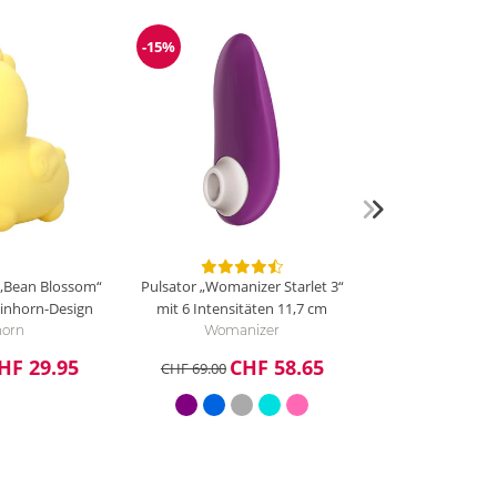
-15%
g
Reduzierung
 „Bean Blossom“
Pulsator „Womanizer Starlet 3“
Einhorn-Design
mit 6 Intensitäten
11,7 cm
horn
Womanizer
HF 29.95
CHF 58.65
CHF 69.00