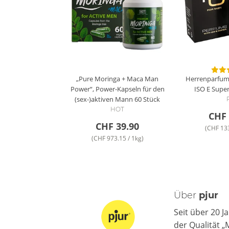
„Pure Moringa + Maca Man
Herrenparfum 
Power“, Power-Kapseln für den
ISO E Super
(sex-)aktiven Mann
60 Stück
HOT
CHF 
CHF 39.90
(CHF 133
(CHF 973.15 / 1kg)
Über
pjur
Seit über 20 J
der Qualität 