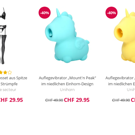
-40%
-40%
ng
Reduzierung
Reduzierun
psset aus Spitze
Auflegevibrator „Mount'n Peak“
Auflegevibrator
e Strümpfe
im niedlichen Einhorn-Design
im niedlichen 
se secteur
Unihorn
Uni
CHF 29.95
CHF 29.95
C
CHF 49.90
CHF 49.90