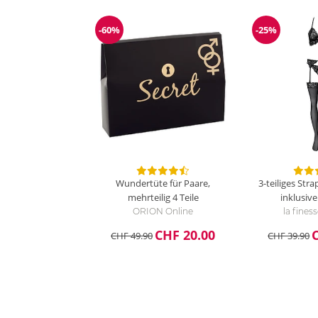
-60%
-25%
Reduzierung
Reduzieru
Wundertüte für Paare,
3-teiliges Stra
mehrteilig
4 Teile
inklusiv
ORION Online
la fines
CHF 20.00
CHF 49.90
CHF 39.90