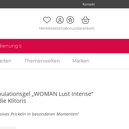
Kontakt
Merkliste
Konto
Bonus
Warenkorb
edienung
eiten
Themenwelten
Marken
mulationsgel „WOMAN Lust Intense“
die Klitoris
nsives Prickeln in besonderen Momenten!