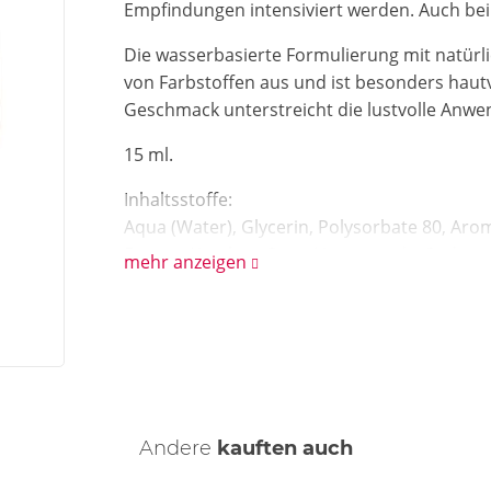
Empfindungen intensiviert werden. Auch bei
Die wasserbasierte Formulierung mit natürl
von Farbstoffen aus und ist besonders hau
Geschmack unterstreicht die lustvolle Anw
15 ml.
Inhaltsstoffe:
Aqua (Water), Glycerin, Polysorbate 80, Aro
Extract, Xanthan Gum, Niacinamide, Sodium B
mehr anzeigen
Andere
kauften auch