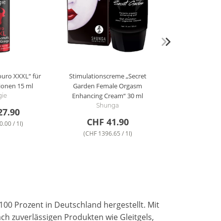
ouro XXXL“ für
Stimulationscreme „Secret
tionen
15 ml
Garden Female Orgasm
Enhancing Cream“
30 ml
gie
Shunga
27.90
CHF 41.90
.00 / 1l)
(CHF 1396.65 / 1l)
100 Prozent in Deutschland hergestellt. Mit
ch zuverlässigen Produkten wie Gleitgels,