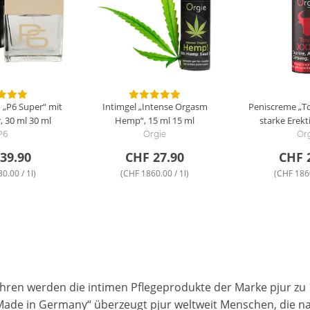
„P6 Super“ mit
Intimgel „Intense Orgasm
Peniscreme „T
, 30 ml
30 ml
Hemp“, 15 ml
15 ml
starke Erek
P6
Orgie
Or
39.90
CHF 27.90
CHF 
0.00 / 1l)
(CHF 1860.00 / 1l)
(CHF 1860
ahren werden die intimen Pflegeprodukte der Marke pjur zu 
„Made in Germany“ überzeugt pjur weltweit Menschen, die na