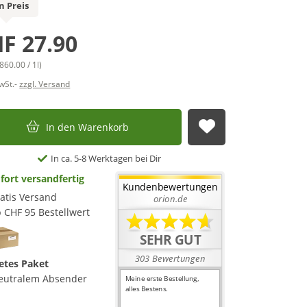
n Preis
F 27.90
860.00 / 1l)
MwSt.-
zzgl. Versand
In den Warenkorb
Auf die Merkl
In ca. 5-8 Werktagen bei Dir
fort versandfertig
atis Versand
 CHF 95 Bestellwert
etes Paket
eutralem Absender