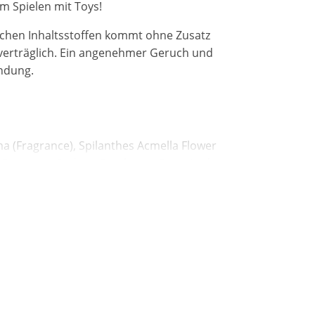
m Spielen mit Toys!
ichen Inhaltsstoffen kommt ohne Zusatz
tverträglich. Ein angenehmer Geruch und
endung.
ma (Fragrance), Spilanthes Acmella Flower
enzoate, Sodium Saccharin, Citric Acid.