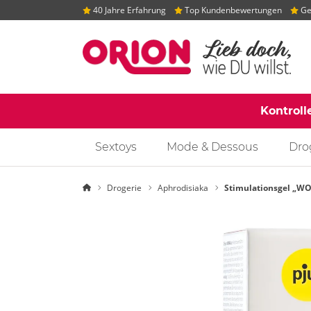
40 Jahre Erfahrung
Top Kundenbewertungen
Gep
Kontroll
Sextoys
Mode & Dessous
Dro
Startseite
Drogerie
Aphrodisiaka
Stimulationsgel „WOM