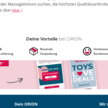
oder Massagelotions suchen, die höchsten Qualitätsanford
ls
über
pjur
Deine Vorteile
bei ORION
 &
Neutrale
Umfassen
 Lieferung
Verpackung
Kundense
Dein ORION
Wir 