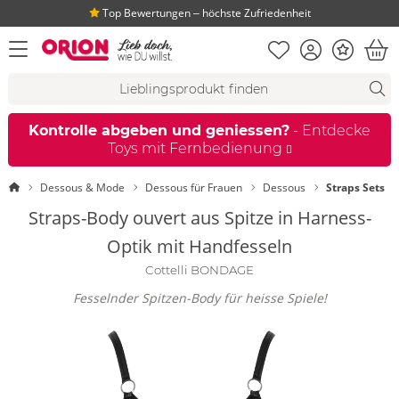
Top Bewertungen ‒ höchste Zufriedenheit
Merkliste
Konto
Bonus
Menü öffnen
War
Suchvorschläge
Suche
Fi
Kontrolle abgeben und geniessen?
- Entdecke
Toys mit Fernbedienung
Startseite
Dessous & Mode
Dessous für Frauen
Dessous
Straps Sets
Straps-Body ouvert aus Spitze in Harness-
Optik mit Handfesseln
Cottelli BONDAGE
Fesselnder Spitzen-Body für heisse Spiele!