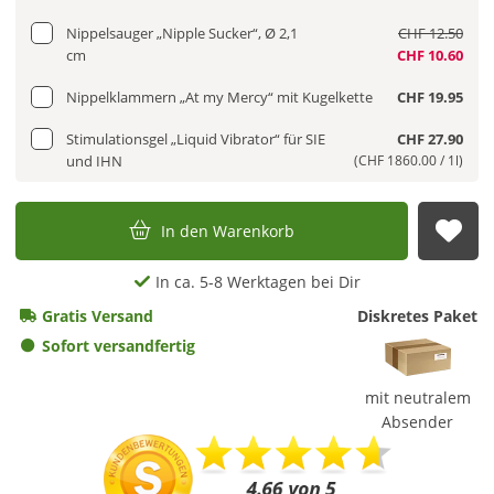
Nippelsauger „Nipple Sucker“, Ø 2,1
CHF 12.50
cm
CHF 10.60
Nippelklammern „At my Mercy“ mit Kugelkette
CHF 19.95
Stimulationsgel „Liquid Vibrator“ für SIE
CHF 27.90
und IHN
(CHF 1860.00 / 1l)
In den Warenkorb
Auf
In ca. 5-8 Werktagen bei Dir
Gratis Versand
Diskretes Paket
Sofort versandfertig
mit neutralem
Absender