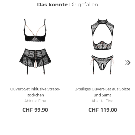
auch
Das könnte
Dir
gefallen
Ouvert-Set inklusive Straps-
2-teiliges Ouvert-Set aus Spitze
Röckchen
und Samt
Abierta Fina
Abierta Fina
CHF 99.90
CHF 119.00