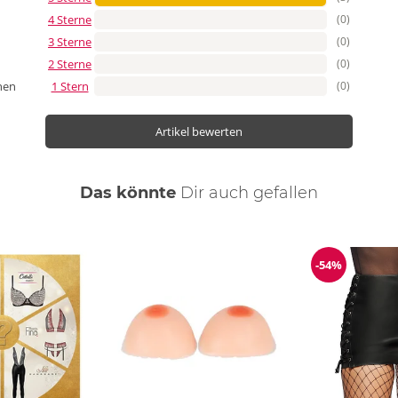
4 Sterne
(0)
3 Sterne
(0)
2 Sterne
(0)
1 Stern
(0)
nen
Artikel bewerten
Das könnte
Dir
auch
gefallen
-54%
ng
Reduzierun