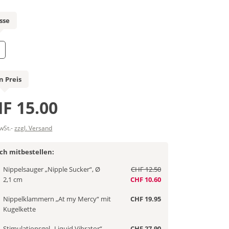
sse
n Preis
F 15.00
MwSt.-
zzgl. Versand
ich mitbestellen:
Nippelsauger „Nipple Sucker“, Ø
CHF 12.50
2,1 cm
CHF 10.60
Nippelklammern „At my Mercy“ mit
CHF 19.95
Kugelkette
Stimulationsgel „Liquid Vibrator“
CHF 27.90