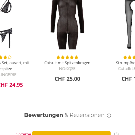
ng
s-Set, ouvert, mit
Catsuit mit Spitzenkragen
Strumpfho
nspitze
NO:XQSE
Cottelli
 LINGERIE
CHF 25.00
CHF 
CHF 24.95
Bewertungen
& Rezensionen
5 Sterne
(3)