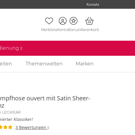
Kontakt
Merkliste
Konto
Bonus
Warenkorb
edienung
eiten
Themenwelten
Marken
umpfhose ouvert mit Satin Sheer-
nz
lli LEGWEAR
nierter Klassiker!
3 Bewertungen