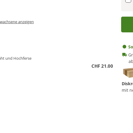
Erwachsene anzeigen
So
Gr
aht und Hochferse
ab
CHF 21.00
Diskr
mit n