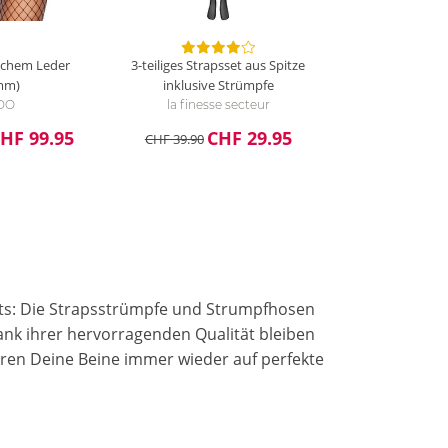
ichem Leder
3-teiliges Strapsset aus Spitze
mm)
inklusive Strümpfe
DO
la finesse secteur
HF 99.95
CHF 29.95
CHF 39.90
fits: Die Strapsstrümpfe und Strumpfhosen
nk ihrer hervorragenden Qualität bleiben
eren Deine Beine immer wieder auf perfekte