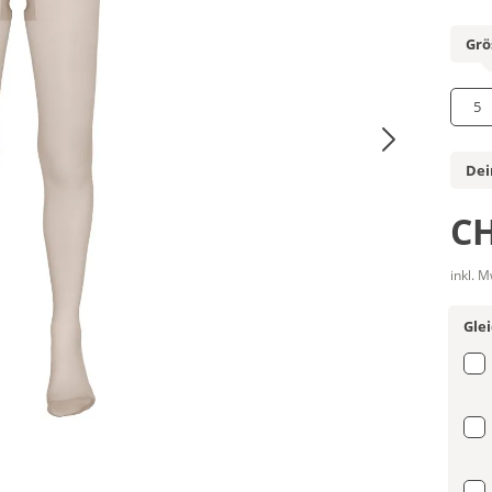
Grö
5
Dei
CH
inkl. 
Gle