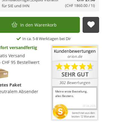
für SIE und IHN
(CHF 1860.00 / 1l)
In den Warenkorb
Auf die Merkl
In ca. 5-8 Werktagen bei Dir
fort versandfertig
atis Versand
 CHF 95 Bestellwert
etes Paket
eutralem Absender