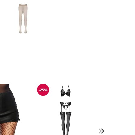
-25%
g
Reduzierung