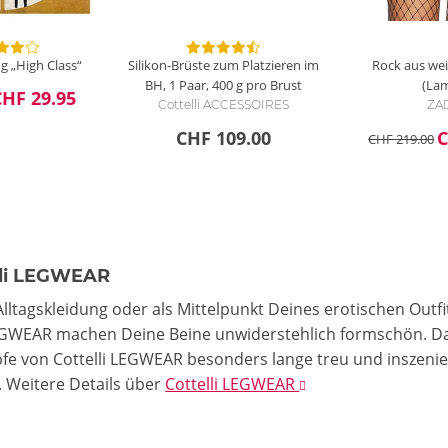
 „High Class“
Silikon-Brüste zum Platzieren im
Rock aus we
BH, 1 Paar, 400 g pro Brust
(La
CHF 29.95
Cottelli ACCESSOIRES
ZA
CHF 109.00
C
CHF 219.00
lli LEGWEAR
Alltagskleidung oder als Mittelpunkt Deines erotischen Out
LEGWEAR machen Deine Beine unwiderstehlich formschön. Da
pfe von Cottelli LEGWEAR besonders lange treu und inszeni
.
Weitere Details
über
Cottelli LEGWEAR