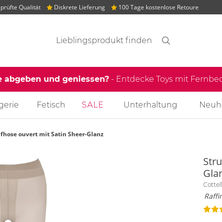
rüfte Qualität
Diskrete Lieferung
100 Tage kostenlose Retoure
Suchvorschläge
Suche
Finden
e abgeben und geniessen?
- Entdecke Toys mit Fernb
gerie
Fetisch
SALE
Unterhaltung
Neuh
fhose ouvert mit Satin Sheer-Glanz
Str
Gla
Cotte
Raffi