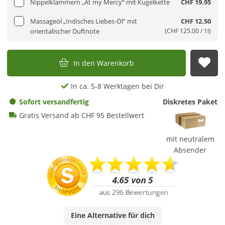
Nippelklammern „At my Mercy“ mit Kugelkette
CHF 19.95
Massageöl „Indisches Liebes-Öl“ mit
CHF 12.50
orientalischer Duftnote
(CHF 125.00 / 1l)
In den Warenkorb
Auf
In ca. 5-8 Werktagen bei Dir
Sofort versandfertig
Diskretes Paket
Gratis Versand ab CHF 95 Bestellwert
mit neutralem
Absender
Eine
Alternative
für dich