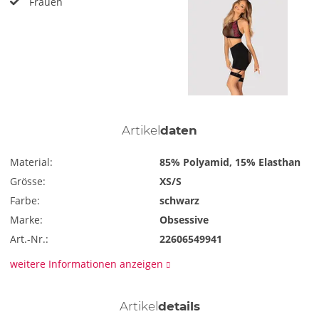
Frauen
Artikel
daten
Material:
85% Polyamid, 15% Elasthan
Grösse:
XS/S
Farbe:
schwarz
Marke:
Obsessive
Art.-Nr.:
22606549941
weitere Informationen anzeigen
Artikel
details