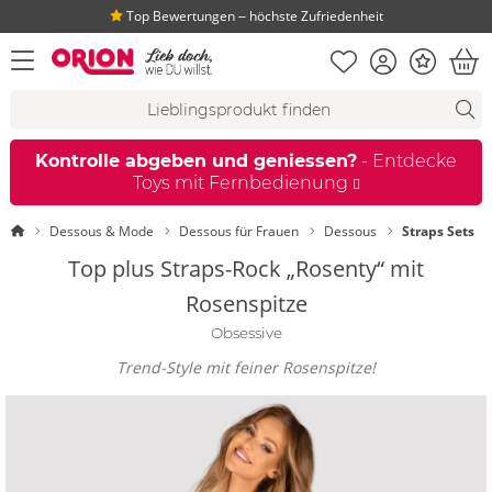
Top Bewertungen ‒ höchste Zufriedenheit
Merkliste
Konto
Bonus
Menü öffnen
War
Suchvorschläge
Suche
Fi
Kontrolle abgeben und geniessen?
- Entdecke
Toys mit Fernbedienung
Startseite
Dessous & Mode
Dessous für Frauen
Dessous
Straps Sets
Top plus Straps-Rock „Rosenty“ mit
Rosenspitze
Obsessive
Trend-Style mit feiner Rosenspitze!