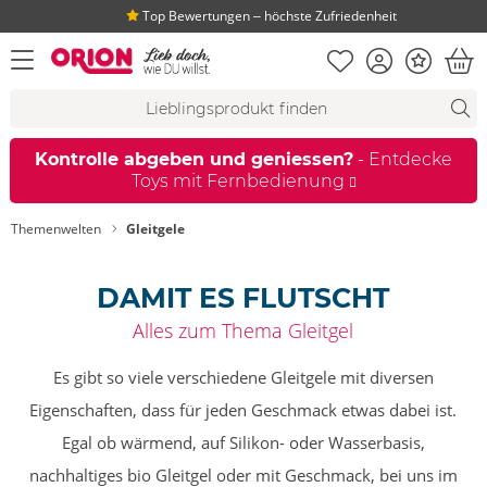
Top Bewertungen ‒ höchste Zufriedenheit
Merkliste
Konto
Bonus
Menü öffnen
War
Suchvorschläge
Suche
Fi
Kontrolle abgeben und geniessen?
- Entdecke
Toys mit Fernbedienung
Themenwelten
Gleitgele
DAMIT ES FLUTSCHT
Alles zum Thema Gleitgel
Es gibt so viele verschiedene Gleitgele mit diversen
Eigenschaften, dass für jeden Geschmack etwas dabei ist.
Egal ob wärmend, auf Silikon- oder Wasserbasis,
nachhaltiges bio Gleitgel oder mit Geschmack, bei uns im