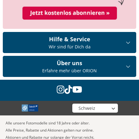
Hilfe & Service
Wir sind für Dich da
Über uns
Erfahre mehr über ORION
instagram
tiktok
youtube
Wähle deinen Shop
Alle unsere Fotomodelle sind 18 Jahre oder älter.
Alle Preise, Rabatte und Aktionen gelten nur online.
Aktionen und Rabatte nur solange der Vorrat reicht.