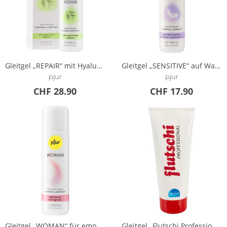
Gleitgel „REPAIR“ mit Hyaluronsäure
Gleitgel „SENSITIVE“ auf Wasserbasis
pjur
pjur
CHF 28.90
CHF 17.90
Gleitgel „WOMAN“ für empfindliche Haut
Gleitgel „Flutschi Professional“ auf Wasser- und Silikonbasis