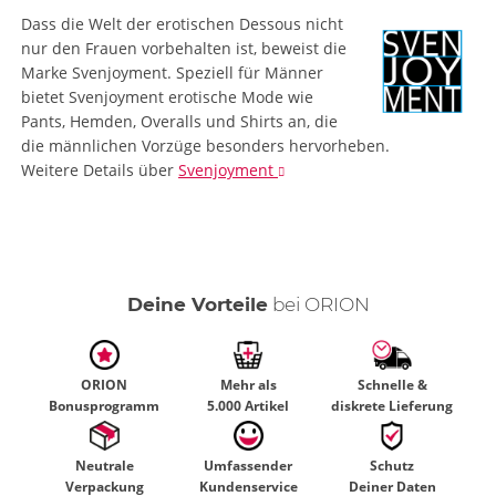
Dass die Welt der erotischen Dessous nicht
nur den Frauen vorbehalten ist, beweist die
Marke Svenjoyment. Speziell für Männer
bietet Svenjoyment erotische Mode wie
Pants, Hemden, Overalls und Shirts an, die
die männlichen Vorzüge besonders hervorheben.
Weitere Details
über
Svenjoyment
Deine Vorteile
bei ORION
ORION
Mehr als
Schnelle &
Bonusprogramm
5.000 Artikel
diskrete Lieferung
Neutrale
Umfassender
Schutz
Verpackung
Kundenservice
Deiner Daten