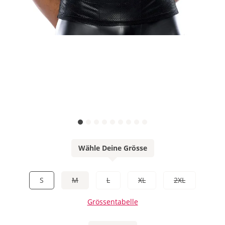
Wähle Deine Grösse
S
M
L
XL
2XL
Grössentabelle