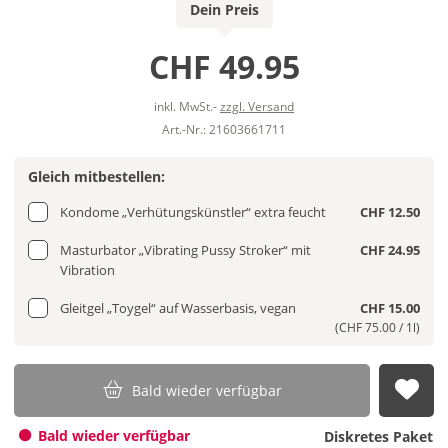
Dein Preis
CHF 49.95
inkl. MwSt.-
zzgl. Versand
Art.-Nr.: 21603661711
Gleich mitbestellen:
Kondome „Verhütungskünstler“ extra feucht
CHF 12.50
Masturbator „Vibrating Pussy Stroker“ mit
CHF 24.95
Vibration
Gleitgel „Toygel“ auf Wasserbasis, vegan
CHF 15.00
(CHF 75.00 / 1l)
Bald wieder verfügbar
Auf
Bald wieder verfügbar
Diskretes Paket