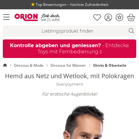
Top Bewertungen ‒ höchste Zufriedenheit
Merkliste
Konto
Bonus
Menü öffnen
War
Suchvorschläge
Suche
Fi
Kontrolle abgeben und geniessen?
- Entdecke
Toys mit Fernbedienung
Startseite
Dessous & Mode
Dessous für Männer
Shirts & Oberteile
Hemd aus Netz und Wetlook, mit Polokragen
Svenjoyment
Für erotische Augenblicke!