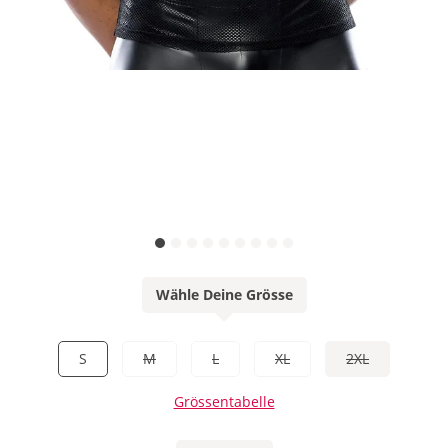
Wähle Deine Grösse
S
M
L
XL
2XL
Grössentabelle