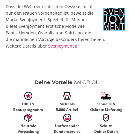
Dass die Welt der erotischen Dessous nicht
nur den Frauen vorbehalten ist, beweist die
Marke Svenjoyment. Speziell für Männer
bietet Svenjoyment erotische Mode wie
Pants, Hemden, Overalls und Shirts an, die
die männlichen Vorzüge besonders hervorheben.
Weitere Details
über
Svenjoyment
Deine Vorteile
bei ORION
ORION
Mehr als
Schnelle &
Bonusprogramm
5.000 Artikel
diskrete Lieferung
Neutrale
Umfassender
Schutz
Verpackung
Kundenservice
Deiner Daten