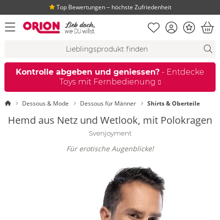
Top Bewertungen ‒ höchste Zufriedenheit
Merkliste
Konto
Bonus
Menü öffnen
War
Suchvorschläge
Suche
Fi
Kontrolle abgeben und geniessen?
- Entdecke
Toys mit Fernbedienung
Startseite
Dessous & Mode
Dessous für Männer
Shirts & Oberteile
Hemd aus Netz und Wetlook, mit Polokragen
Svenjoyment
Für erotische Augenblicke!