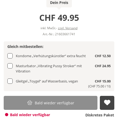
Dein Preis
CHF 49.95
inkl. MwSt.-
zzgl. Versand
Art.-Nr.: 21603661741
Gleich mitbestellen:
Kondome „Verhütungskünstler“ extra feucht
CHF 12.50
Masturbator „Vibrating Pussy Stroker“ mit
CHF 24.95
Vibration
Gleitgel „Toygel“ auf Wasserbasis, vegan
CHF 15.00
(CHF 75.00 / 1l)
Bald wieder verfügbar
Auf
Bald wieder verfügbar
Diskretes Paket