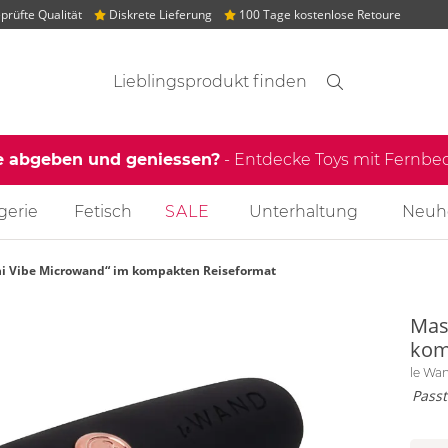
rüfte Qualität
Diskrete Lieferung
100 Tage kostenlose Retoure
Suchvorschläge
Suche
Finden
e abgeben und geniessen?
- Entdecke Toys mit Fernb
gerie
Fetisch
SALE
Unterhaltung
Neuh
i Vibe Microwand“ im kompakten Reiseformat
Mas
kom
le Wa
Pass