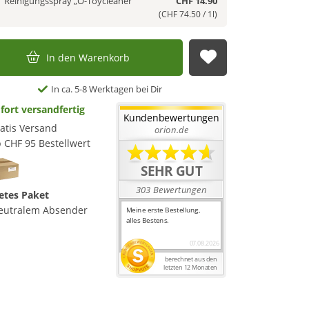
Reinigungsspray „O-Toycleaner“
CHF 14.90
(CHF 74.50 / 1l)
In den Warenkorb
Auf die Merkl
In ca. 5-8 Werktagen bei Dir
fort versandfertig
atis Versand
 CHF 95 Bestellwert
etes Paket
eutralem Absender