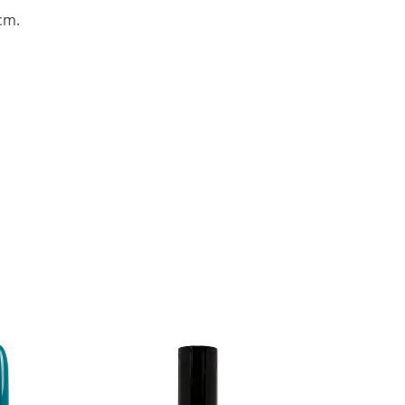
cm.
g