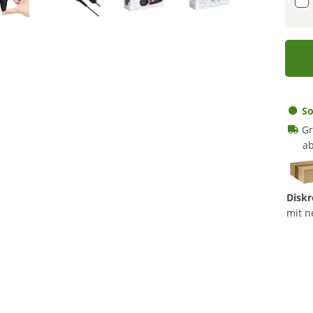
So
Gr
ab
Diskr
mit n