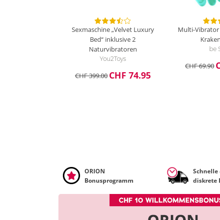
Sexmaschine „Velvet Luxury
Multi-Vibrator
Bed“ inklusive 2
Kraken
Naturvibratoren
be 
You2Toys
CHF 69.90
CHF 74.95
CHF 399.00
ORION
Schnelle
Bonusprogramm
diskrete