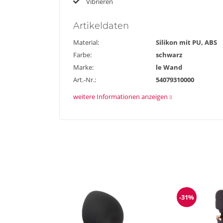
Vibrieren
Artikel
daten
Material:
Silikon mit PU, ABS
Farbe:
schwarz
Marke:
le Wand
Art.-Nr.:
54079310000
weitere Informationen anzeigen
-31%
Reduzieru