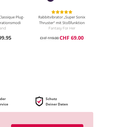
lassique Plug-
Rabbitvibrator „Super Sonix
ibrationsmodi
Thruster“ mit Stoßfunktion
Wand
Fantasy For Her
99.95
CHF 69.00
CHF 119.00
der
Schutz
rvice
Deiner Daten