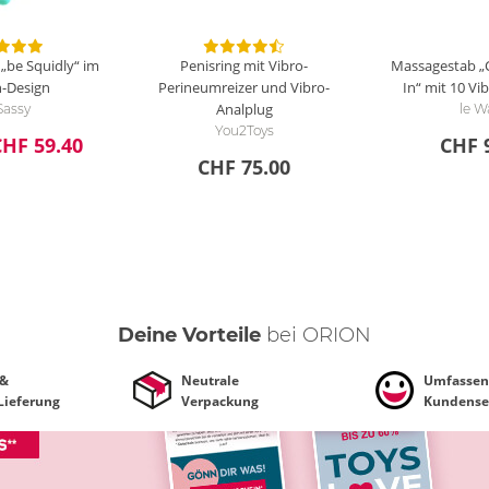
 „be Squidly“ im
Penisring mit Vibro-
Massagestab „C
-Design
Perineumreizer und Vibro-
In“ mit 10 V
Analplug
Sassy
le 
You2Toys
CHF 59.40
CHF 
CHF 75.00
Deine Vorteile
bei ORION
 &
Neutrale
Umfassen
 Lieferung
Verpackung
Kundense