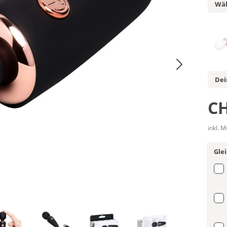
Wäh
Dei
CH
inkl. 
Gle