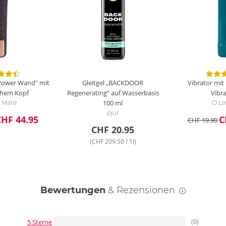
Power Wand" mit
Gleitgel „BACKDOOR
Vibrator mit
chem Kopf
Regenerating“ auf Wasserbasis
Vibr
100 ml
 Mate
O Lo
pjur
CHF 44.95
C
CHF 19.90
CHF 20.95
(CHF 209.50 / 1l)
Bewertungen
& Rezensionen
5 Sterne
(0)