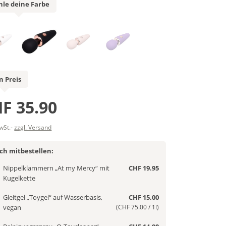
le deine Farbe
n Preis
F 35.90
MwSt.-
zzgl. Versand
ich mitbestellen:
Nippelklammern „At my Mercy“ mit
CHF 19.95
Kugelkette
Gleitgel „Toygel“ auf Wasserbasis,
CHF 15.00
vegan
(CHF 75.00 / 1l)