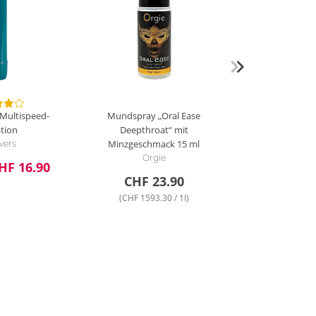
 Multispeed-
Mundspray „Oral Ease
ation
Deepthroat“ mit
Minzgeschmack
15 ml
vers
Orgie
HF 16.90
CHF 23.90
(CHF 1593.30 / 1l)