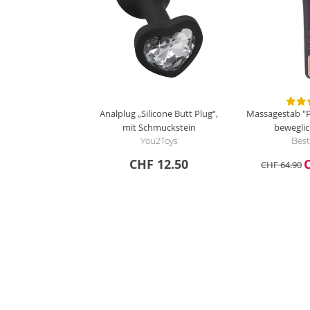
Analplug „Silicone Butt Plug“,
Massagestab "
mit Schmuckstein
bewegli
You2Toys
Best
CHF 12.50
CHF 64.90