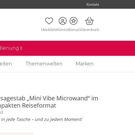
Kontakt
Merkliste
Konto
Bonus
Warenkorb
edienung
eiten
Themenwelten
Marken
sagestab „Mini Vibe Microwand“ im
pakten Reiseformat
nd
t in jede Tasche – und zu jedem Moment!