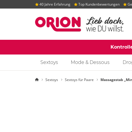
40 Jahre Erfahrung
Top Kundenbewertungen
Gep
Kontroll
Sextoys
Mode & Dessous
Dro
Startseite
Sextoys
Sextoys für Paare
Massagestab „Min