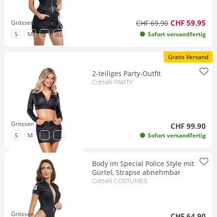
CHF 59.95
Grössen
CHF 69.90
zu Grösse
zu Grösse
zu Grösse
zu Grösse
S
M
L
XL
Sofort versandfertig
Gratis Versand
2-teiliges Party-Outfit
Cottelli PARTY
Grössen
CHF 99.90
zu Grösse
zu Grösse
zu Grösse
zu Grösse
S
M
L
XL
Sofort versandfertig
Body im Special Police Style mit
Gürtel, Strapse abnehmbar
Cottelli COSTUMES
Grössen
CHF 64.90