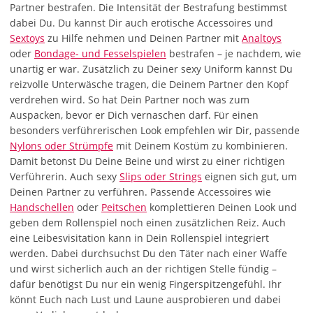
Partner bestrafen. Die Intensität der Bestrafung bestimmst
dabei Du. Du kannst Dir auch erotische Accessoires und
Sextoys
zu Hilfe nehmen und Deinen Partner mit
Analtoys
oder
Bondage- und Fesselspielen
bestrafen – je nachdem, wie
unartig er war. Zusätzlich zu Deiner sexy Uniform kannst Du
reizvolle Unterwäsche tragen, die Deinem Partner den Kopf
verdrehen wird. So hat Dein Partner noch was zum
Auspacken, bevor er Dich vernaschen darf. Für einen
besonders verführerischen Look empfehlen wir Dir, passende
Nylons oder Strümpfe
mit Deinem Kostüm zu kombinieren.
Damit betonst Du Deine Beine und wirst zu einer richtigen
Verführerin. Auch sexy
Slips oder Strings
eignen sich gut, um
Deinen Partner zu verführen. Passende Accessoires wie
Handschellen
oder
Peitschen
komplettieren Deinen Look und
geben dem Rollenspiel noch einen zusätzlichen Reiz. Auch
eine Leibesvisitation kann in Dein Rollenspiel integriert
werden. Dabei durchsuchst Du den Täter nach einer Waffe
und wirst sicherlich auch an der richtigen Stelle fündig –
dafür benötigst Du nur ein wenig Fingerspitzengefühl. Ihr
könnt Euch nach Lust und Laune ausprobieren und dabei