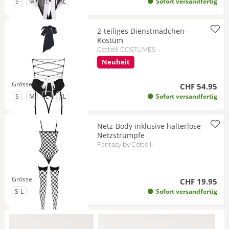
zu Grösse
zu Grösse
zu Grösse
- Bald wieder verfügbar
zu Grösse
S
M
L
XL
Sofort versandfertig
2-teiliges Dienstmädchen-
Kostüm
Cottelli COSTUMES
Neuheit
Grössen
CHF 54.95
zu Grösse
zu Grösse
zu Grösse
zu Grösse
S
M
L
XL
Sofort versandfertig
Netz-Body inklusive halterlose
Netzstrümpfe
Fantasy by Cottelli
Grösse
CHF 19.95
zu Grösse
S-L
Sofort versandfertig