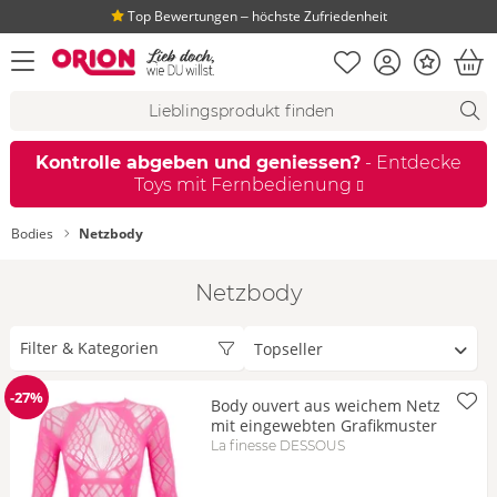
Top Bewertungen ‒ höchste Zufriedenheit
Merkliste
Konto
Bonus
Menü öffnen
War
Suchvorschläge
Suche
Fi
Kontrolle abgeben und geniessen?
- Entdecke
Toys mit Fernbedienung
Bodies
Netzbody
Netzbody
Sortieren
Filter & Kategorien
nach
-27%
Body ouvert aus weichem Netz
Reduzierung
mit eingewebten Grafikmuster
La finesse DESSOUS