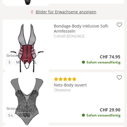
Bilder für Erwachsene anzeigen
Bondage-Body inklusive Soft-
Armfesseln
Cottelli BONDAGE
Grössen
CHF 74.95
zu Grösse
zu Grösse
zu Grösse
zu Grösse
S
M
L
XL
Sofort versandfertig
Netz-Body ouvert
Obsessive
Grössen
CHF 29.90
zu Grösse
zu Grösse
S-L
XL/2XL
Sofort versandfertig