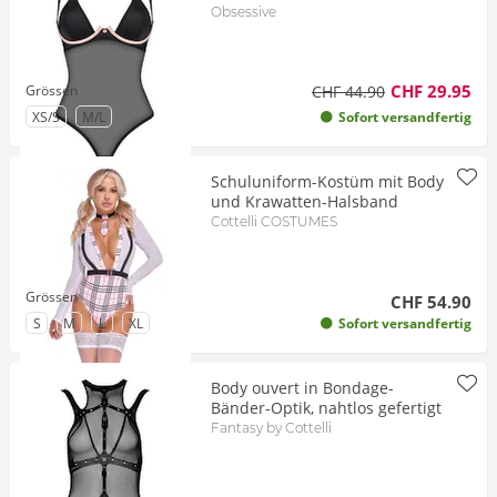
Obsessive
CHF 29.95
Grössen
CHF 44.90
zu Grösse
zu Grösse
XS/S
M/L
Sofort versandfertig
Schuluniform-Kostüm mit Body
und Krawatten-Halsband
Cottelli COSTUMES
Grössen
CHF 54.90
zu Grösse
zu Grösse
zu Grösse
zu Grösse
S
M
L
XL
Sofort versandfertig
Body ouvert in Bondage-
Bänder-Optik, nahtlos gefertigt
Fantasy by Cottelli