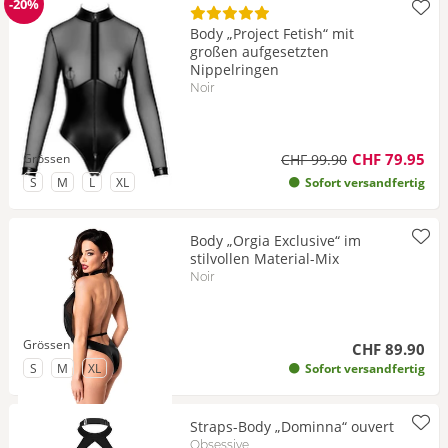
-20%
Reduzierung
Body „Project Fetish“ mit
großen aufgesetzten
Nippelringen
Noir
CHF 79.95
Grössen
CHF 99.90
zu Grösse
zu Grösse
zu Grösse
zu Grösse
S
M
L
XL
Sofort versandfertig
Body „Orgia Exclusive“ im
stilvollen Material-Mix
Noir
Grössen
CHF 89.90
zu Grösse
zu Grösse
zu Grösse
S
M
XL
Sofort versandfertig
Straps-Body „Dominna“ ouvert
Obsessive