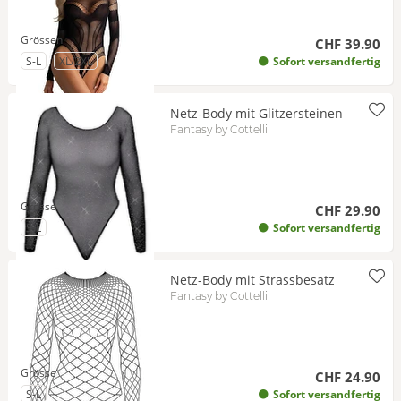
Grössen
CHF 39.90
zu Grösse
zu Grösse
S-L
XL/2XL
Sofort versandfertig
Netz-Body mit Glitzersteinen
Fantasy by Cottelli
Grösse
CHF 29.90
zu Grösse
S-L
Sofort versandfertig
Netz-Body mit Strassbesatz
Fantasy by Cottelli
Grösse
CHF 24.90
zu Grösse
S-L
Sofort versandfertig