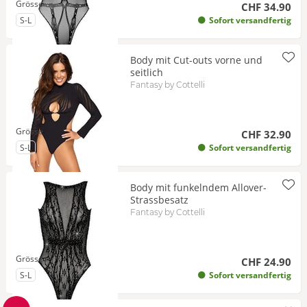
Grösse
CHF 34.90
zu Grösse
S-L
Sofort versandfertig
Body mit Cut-outs vorne und
seitlich
Fantasy by Cottelli
Grösse
CHF 32.90
zu Grösse
S-L
Sofort versandfertig
Body mit funkelndem Allover-
Strassbesatz
Fantasy by Cottelli
Grösse
CHF 24.90
zu Grösse
S-L
Sofort versandfertig