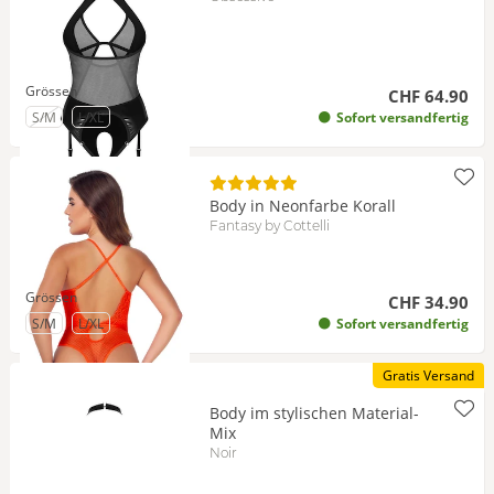
Grössen
CHF 64.90
zu Grösse
- Bald wieder verfügbar
zu Grösse
S/M
L/XL
Sofort versandfertig
Body in Neonfarbe Korall
Fantasy by Cottelli
Grössen
CHF 34.90
zu Grösse
zu Grösse
S/M
L/XL
Sofort versandfertig
Gratis Versand
Body im stylischen Material-
Mix
Noir