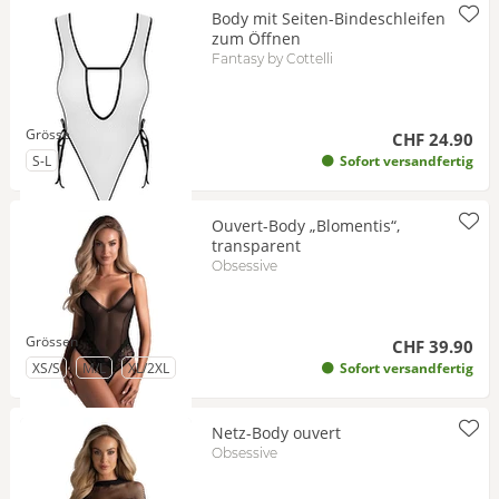
Body mit Seiten-Bindeschleifen
zum Öffnen
Fantasy by Cottelli
Grösse
CHF 24.90
zu Grösse
S-L
Sofort versandfertig
Ouvert-Body „Blomentis“,
transparent
Obsessive
Grössen
CHF 39.90
zu Grösse
zu Grösse
zu Grösse
XS/S
M/L
XL/2XL
Sofort versandfertig
Netz-Body ouvert
Obsessive