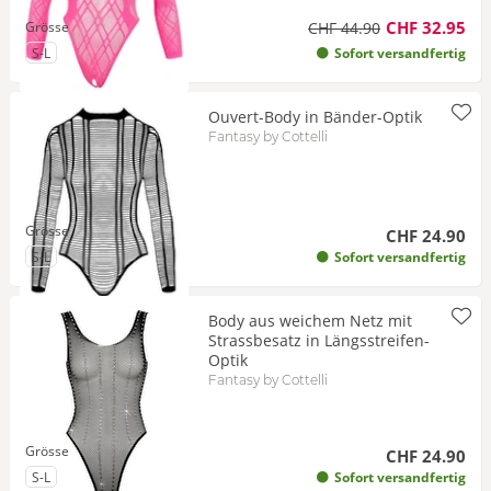
CHF 32.95
Grösse
CHF 44.90
zu Grösse
S-L
Sofort versandfertig
Ouvert-Body in Bänder-Optik
Fantasy by Cottelli
Grösse
CHF 24.90
zu Grösse
S-L
Sofort versandfertig
Body aus weichem Netz mit
Strassbesatz in Längsstreifen-
Optik
Fantasy by Cottelli
Grösse
CHF 24.90
zu Grösse
S-L
Sofort versandfertig