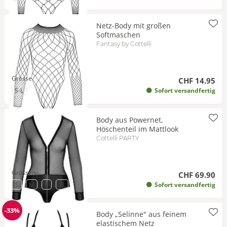
Netz-Body mit großen
Softmaschen
Fantasy by Cottelli
Grösse
CHF 14.95
zu Grösse
S-L
Sofort versandfertig
Body aus Powernet,
Höschenteil im Mattlook
Cottelli PARTY
Grössen
CHF 69.90
zu Grösse
zu Grösse
zu Grösse
zu Grösse
S
M
L
XL
Sofort versandfertig
-33%
Body „Selinne" aus feinem
Reduzierung
elastischem Netz