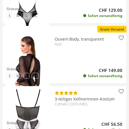
Grössen
CHF 129.00
zu Grösse
zu Grösse
zu Grösse
zu Grösse
S
M
L
XL
Sofort versandfertig
Gratis Versand
Ouvert-Body, transparent
Noir
Grössen
CHF 149.00
zu Grösse
zu Grösse
zu Grösse
zu Grösse
S
M
L
XL
Sofort versandfertig
3-teiliges Kellnerinnen-Kostüm
Cottelli COSTUMES
Grössen
CHF 56.50