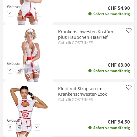
Grössen
CHF 54.90
zu Grösse
zu Grösse
zu Grösse
zu Grösse
S
M
L
XL
Sofort versandfertig
Krankenschwester-Kostüm
plus Häubchen-Haarreif
Cottelli COSTUMES
Grössen
CHF 63.00
zu Grösse
zu Grösse
zu Grösse
zu Grösse
S
M
L
XL
Sofort versandfertig
Kleid mit Strapsen im
Krankenschwester-Look
Cottelli COSTUMES
Grössen
CHF 94.50
zu Grösse
zu Grösse
zu Grösse
zu Grösse
S
M
L
XL
Sofort versandfertig