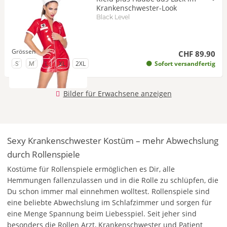
Krankenschwester-Look
Black Level
Grössen
CHF 89.90
zu Grösse
- Bald wieder verfügbar
zu Grösse
- Bald wieder verfügbar
zu Grösse
zu Grösse
zu Grösse
S
M
L
XL
2XL
Sofort versandfertig
Bilder für Erwachsene anzeigen
Sexy Krankenschwester Kostüm – mehr Abwechslung
durch Rollenspiele
Kostüme für Rollenspiele ermöglichen es Dir, alle
Hemmungen fallenzulassen und in die Rolle zu schlüpfen, die
Du schon immer mal einnehmen wolltest. Rollenspiele sind
eine beliebte Abwechslung im Schlafzimmer und sorgen für
eine Menge Spannung beim Liebesspiel. Seit jeher sind
besonders die Rollen Arzt, Krankenschwester und Patient