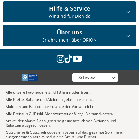
Hilfe & Service
Wir sind für Dich da
Über uns
Erfahre mehr über ORION
instagram
tiktok
youtube
Wähle deinen Shop
Alle unsere Fotomodelle sind 18 Jahre oder älter.
Alle Preise, Rabatte und Aktionen gelten nur online.
Aktionen und Rabatte nur solange der Vorrat reicht.
Alle Preise in CHF inkl. Mehrwertsteuer & zzgl. Versandkosten.
Artikel der Marke Fleshlight sind grundsätzlich von Aktionen und
Rabatten ausgeschlossen.
Gutscheine & Gutscheincodes einlösbar auf das gesamte Sortiment,
ausgenommen bereits reduzierte Artikel und Bücher.