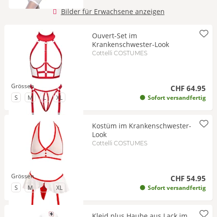
Bilder für Erwachsene anzeigen
Ouvert-Set im
Krankenschwester-Look
Cottelli COSTUMES
Grössen
CHF 64.95
zu Grösse
zu Grösse
zu Grösse
zu Grösse
S
M
L
XL
Sofort versandfertig
Kostüm im Krankenschwester-
Look
Cottelli COSTUMES
Grössen
CHF 54.95
zu Grösse
zu Grösse
zu Grösse
zu Grösse
S
M
L
XL
Sofort versandfertig
Kleid plus Haube aus Lack im