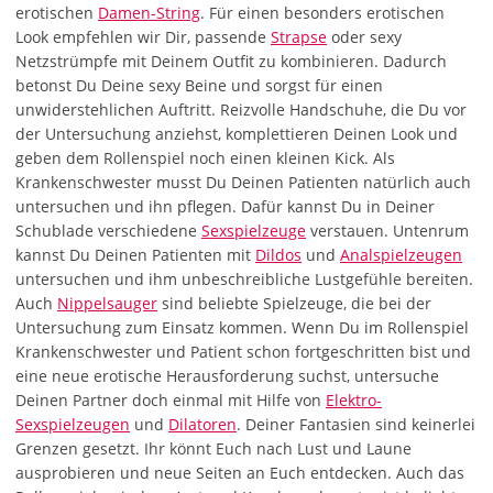
erotischen
Damen-String
. Für einen besonders erotischen
Look empfehlen wir Dir, passende
Strapse
oder sexy
Netzstrümpfe mit Deinem Outfit zu kombinieren. Dadurch
betonst Du Deine sexy Beine und sorgst für einen
unwiderstehlichen Auftritt. Reizvolle Handschuhe, die Du vor
der Untersuchung anziehst, komplettieren Deinen Look und
geben dem Rollenspiel noch einen kleinen Kick. Als
Krankenschwester musst Du Deinen Patienten natürlich auch
untersuchen und ihn pflegen. Dafür kannst Du in Deiner
Schublade verschiedene
Sexspielzeuge
verstauen. Untenrum
kannst Du Deinen Patienten mit
Dildos
und
Analspielzeugen
untersuchen und ihm unbeschreibliche Lustgefühle bereiten.
Auch
Nippelsauger
sind beliebte Spielzeuge, die bei der
Untersuchung zum Einsatz kommen. Wenn Du im Rollenspiel
Krankenschwester und Patient schon fortgeschritten bist und
eine neue erotische Herausforderung suchst, untersuche
Deinen Partner doch einmal mit Hilfe von
Elektro-
Sexspielzeugen
und
Dilatoren
. Deiner Fantasien sind keinerlei
Grenzen gesetzt. Ihr könnt Euch nach Lust und Laune
ausprobieren und neue Seiten an Euch entdecken. Auch das